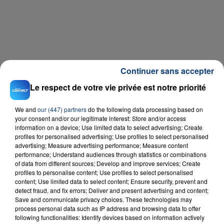
Continuer sans accepter
Le respect de votre vie privée est notre priorité
We and
our (447) partners
do the following data processing based on
your consent and/or our legitimate interest: Store and/or access
information on a device; Use limited data to select advertising; Create
profiles for personalised advertising; Use profiles to select personalised
advertising; Measure advertising performance; Measure content
Téléchargez gratuitement l'application Contact FM
performance; Understand audiences through statistics or combinations
of data from different sources; Develop and improve services; Create
sur
et
profiles to personalise content; Use profiles to select personalised
content; Use limited data to select content; Ensure security, prevent and
detect fraud, and fix errors; Deliver and present advertising and content;
Save and communicate privacy choices. These technologies may
process personal data such as IP address and browsing data to offer
following functionalities: Identify devices based on information actively
RADIO CONTACT