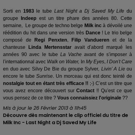
Sorti en
1983
le tube
Last Night a Dj Saved My Life
du
groupe
Indeep
est un titre phare des années 80. Cette
semaine,
Le groupe de techno belge
Milk inc
à dévoilé une
réédition du hit dans une version très
Dance
! Le trio belge
composé de
Regi Penxten
,
Filip Vandueren
et de la
chanteuse
Linda Mertensstar
avait d'abord marqué les
années 90 avec le tube
La Vache
avant de s'imposer à
l'internationnal avec
Walk on Water,
I
n My Eyes
,
I Don't Care
en duo avec Silvy De Bie du groupe Sylver
, Livin' A Lie
ou
encore le tube
Sunrise
. Un morceau qui est donc teinté de
nostalgie tout en étant très efficace !!
;-) C'est un titre que
vous avez encore découvert sur
Contact
!! Qu'est ce que
vous pensez de ce titre ?
Vous connaissiez l'originale
??
Mis à jour le 26 Février 2013 à 11h45
Découvre dès maintenant le clip officiel du titre de
Milk Inc - Last Night a Dj Saved My Life