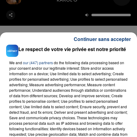
Continuer sans accepter
Le respect de votre vie privée est notre priorité
FIL D'ACTU
We and
our (447) partners
do the following data processing based on
your consent and/or our legitimate interest: Store and/or access
information on a device; Use limited data to select advertising; Create
profiles for personalised advertising; Use profiles to select personalised
advertising; Measure advertising performance; Measure content
performance; Understand audiences through statistics or combinations
of data from different sources; Develop and improve services; Create
profiles to personalise content; Use profiles to select personalised
content; Use limited data to select content; Ensure security, prevent and
detect fraud, and fix errors; Deliver and present advertising and content;
23 juillet 2026
Save and communicate privacy choices. These technologies may
INCENDIE MORTEL À LENS : UNE FEMME ET
process personal data such as IP address and browsing data to offer
SON BÉBÉ ENTRE LA VIE ET LA...
following functionalities: Identify devices based on information actively
requested; Use precise geolocation data; Match and combine data from
Un homme s'est immolé par le feu après avoir