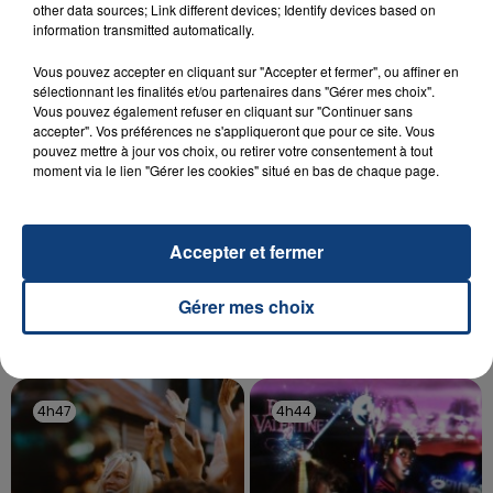
other data sources; Link different devices; Identify devices based on
aspergé sa compagne et leur bébé de trois mois
information transmitted automatically.
d'un liquide inflammable.
Vous pouvez accepter en cliquant sur "Accepter et fermer", ou affiner en
sélectionnant les finalités et/ou partenaires dans "Gérer mes choix".
Vous pouvez également refuser en cliquant sur "Continuer sans
accepter". Vos préférences ne s'appliqueront que pour ce site. Vous
pouvez mettre à jour vos choix, ou retirer votre consentement à tout
moment via le lien "Gérer les cookies" situé en bas de chaque page.
20 juillet 2026
UNE ADOLESCENTE DEVANT SE FAIRE
OPÉRER DE LA CHEVILLE RESSORT DE LA...
Accepter et fermer
La famille a porté plainte contre la clinique qui a
reconnu sa responsabilité et présenté ses
Gérer mes choix
excuses.
TITRES DIFFUSÉS
4h47
4h47
4h44
4h44