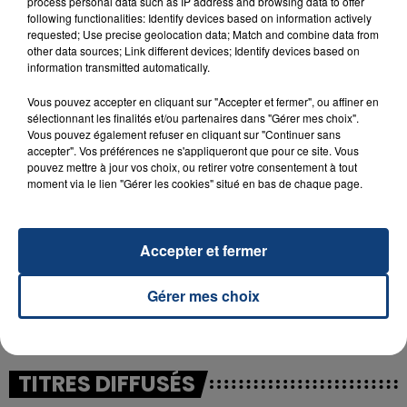
process personal data such as IP address and browsing data to offer
following functionalities: Identify devices based on information actively
requested; Use precise geolocation data; Match and combine data from
23 juillet 2026
INCENDIE MORTEL À LENS : UNE FEMME ET
other data sources; Link different devices; Identify devices based on
information transmitted automatically.
SON BÉBÉ ENTRE LA VIE ET LA...
Un homme s'est immolé par le feu après avoir
Vous pouvez accepter en cliquant sur "Accepter et fermer", ou affiner en
aspergé sa compagne et leur bébé de trois mois
sélectionnant les finalités et/ou partenaires dans "Gérer mes choix".
Vous pouvez également refuser en cliquant sur "Continuer sans
d'un liquide inflammable.
accepter". Vos préférences ne s'appliqueront que pour ce site. Vous
pouvez mettre à jour vos choix, ou retirer votre consentement à tout
moment via le lien "Gérer les cookies" situé en bas de chaque page.
Accepter et fermer
20 juillet 2026
UNE ADOLESCENTE DEVANT SE FAIRE
Gérer mes choix
OPÉRER DE LA CHEVILLE RESSORT DE LA...
La famille a porté plainte contre la clinique qui a
reconnu sa responsabilité et présenté ses
excuses.
TITRES DIFFUSÉS