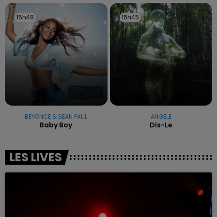
15h48
15h48
15h45
15h45
BEYONCE & SEAN PAUL
ANGELE
Baby Boy
Dis-Le
LES LIVES