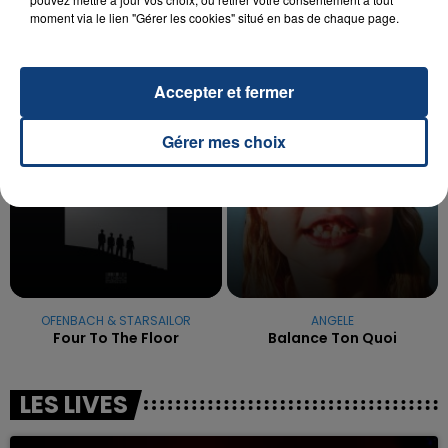
reconnu sa responsabilité et présenté ses
moment via le lien "Gérer les cookies" situé en bas de chaque page.
excuses.
TITRES DIFFUSÉS
Accepter et fermer
14h35
14h35
14h29
14h29
Gérer mes choix
OFENBACH & STARSAILOR
ANGELE
Four To The Floor
Balance Ton Quoi
LES LIVES