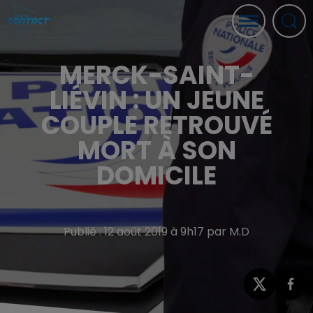
MERCK-SAINT-
LIÉVIN : UN JEUNE
COUPLE RETROUVÉ
MORT À SON
DOMICILE
Publié : 12 août 2019 à 9h17 par M.D