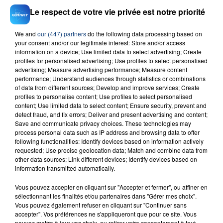
Le respect de votre vie privée est notre priorité
We and
our (447) partners
do the following data processing based on
your consent and/or our legitimate interest: Store and/or access
information on a device; Use limited data to select advertising; Create
23 juillet 2026
profiles for personalised advertising; Use profiles to select personalised
INCENDIE MORTEL À LENS : UNE FEMME ET
advertising; Measure advertising performance; Measure content
performance; Understand audiences through statistics or combinations
SON BÉBÉ ENTRE LA VIE ET LA...
of data from different sources; Develop and improve services; Create
Un homme s'est immolé par le feu après avoir
profiles to personalise content; Use profiles to select personalised
aspergé sa compagne et leur bébé de trois mois
content; Use limited data to select content; Ensure security, prevent and
detect fraud, and fix errors; Deliver and present advertising and content;
d'un liquide inflammable.
Save and communicate privacy choices. These technologies may
process personal data such as IP address and browsing data to offer
following functionalities: Identify devices based on information actively
requested; Use precise geolocation data; Match and combine data from
other data sources; Link different devices; Identify devices based on
information transmitted automatically.
20 juillet 2026
Vous pouvez accepter en cliquant sur "Accepter et fermer", ou affiner en
UNE ADOLESCENTE DEVANT SE FAIRE
sélectionnant les finalités et/ou partenaires dans "Gérer mes choix".
OPÉRER DE LA CHEVILLE RESSORT DE LA...
Vous pouvez également refuser en cliquant sur "Continuer sans
accepter". Vos préférences ne s'appliqueront que pour ce site. Vous
La famille a porté plainte contre la clinique qui a
pouvez mettre à jour vos choix, ou retirer votre consentement à tout