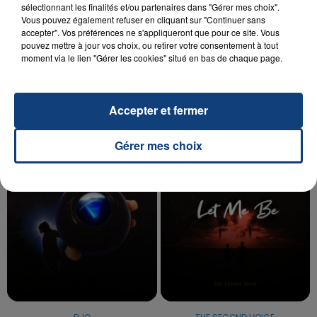
sélectionnant les finalités et/ou partenaires dans "Gérer mes choix".
Vous pouvez également refuser en cliquant sur "Continuer sans
accepter". Vos préférences ne s'appliqueront que pour ce site. Vous
20 juillet 2026
pouvez mettre à jour vos choix, ou retirer votre consentement à tout
UNE ADOLESCENTE DEVANT SE FAIRE
moment via le lien "Gérer les cookies" situé en bas de chaque page.
OPÉRER DE LA CHEVILLE RESSORT DE LA...
La famille a porté plainte contre la clinique qui a
reconnu sa responsabilité et présenté ses
Accepter et fermer
excuses.
TITRES DIFFUSÉS
Gérer mes choix
16h28
16h28
16h26
16h26