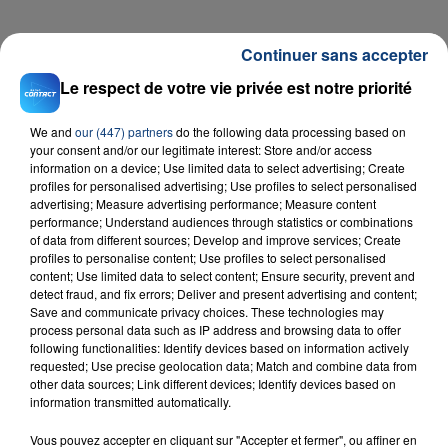
FIL D'ACTU
Continuer sans accepter
Le respect de votre vie privée est notre priorité
We and
our (447) partners
do the following data processing based on
your consent and/or our legitimate interest: Store and/or access
information on a device; Use limited data to select advertising; Create
profiles for personalised advertising; Use profiles to select personalised
advertising; Measure advertising performance; Measure content
performance; Understand audiences through statistics or combinations
of data from different sources; Develop and improve services; Create
23 juillet 2026
profiles to personalise content; Use profiles to select personalised
INCENDIE MORTEL À LENS : UNE FEMME ET
content; Use limited data to select content; Ensure security, prevent and
SON BÉBÉ ENTRE LA VIE ET LA...
detect fraud, and fix errors; Deliver and present advertising and content;
Save and communicate privacy choices. These technologies may
Un homme s'est immolé par le feu après avoir
process personal data such as IP address and browsing data to offer
aspergé sa compagne et leur bébé de trois mois
following functionalities: Identify devices based on information actively
d'un liquide inflammable.
requested; Use precise geolocation data; Match and combine data from
other data sources; Link different devices; Identify devices based on
information transmitted automatically.
Vous pouvez accepter en cliquant sur "Accepter et fermer", ou affiner en