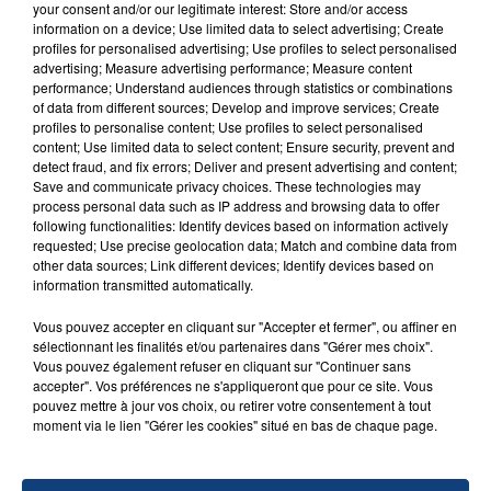
your consent and/or our legitimate interest: Store and/or access
Sucker
information on a device; Use limited data to select advertising; Create
JONAS BROTHERS
profiles for personalised advertising; Use profiles to select personalised
advertising; Measure advertising performance; Measure content
performance; Understand audiences through statistics or combinations
of data from different sources; Develop and improve services; Create
profiles to personalise content; Use profiles to select personalised
content; Use limited data to select content; Ensure security, prevent and
detect fraud, and fix errors; Deliver and present advertising and content;
Save and communicate privacy choices. These technologies may
process personal data such as IP address and browsing data to offer
following functionalities: Identify devices based on information actively
FIL D'ACTU
requested; Use precise geolocation data; Match and combine data from
other data sources; Link different devices; Identify devices based on
information transmitted automatically.
Vous pouvez accepter en cliquant sur "Accepter et fermer", ou affiner en
sélectionnant les finalités et/ou partenaires dans "Gérer mes choix".
Vous pouvez également refuser en cliquant sur "Continuer sans
accepter". Vos préférences ne s'appliqueront que pour ce site. Vous
pouvez mettre à jour vos choix, ou retirer votre consentement à tout
moment via le lien "Gérer les cookies" situé en bas de chaque page.
23 juillet 2026
INCENDIE MORTEL À LENS : UNE FEMME ET