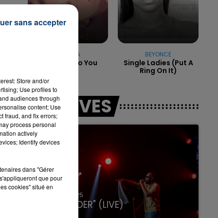
uer sans accepter
e
7h00 - 11h00
LA TEAM DE L'ÉTÉ
e
SHAKIRA
BEYONCE
Addicted To You
Single Ladies (put A
Ring On It)
erest: Store and/or
tising; Use profiles to
tand audiences through
LES LIVES
personalise content; Use
 fraud, and fix errors;
 may process personal
mation actively
vices; Identify devices
rtenaires dans "Gérer
s'appliqueront que pour
les cookies" situé en
31 janvier 2025
GIMS "SPIDER" (LIVE)