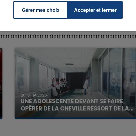
Gérer mes choix
Accepter et fermer
7h00 - 11h00
La Team de l'été
20 juillet 2026
UNE ADOLESCENTE DEVANT SE FAIRE
OPÉRER DE LA CHEVILLE RESSORT DE LA...
La famille a porté plainte contre la clinique qui a
reconnu sa responsabilité et présenté ses
excuses.