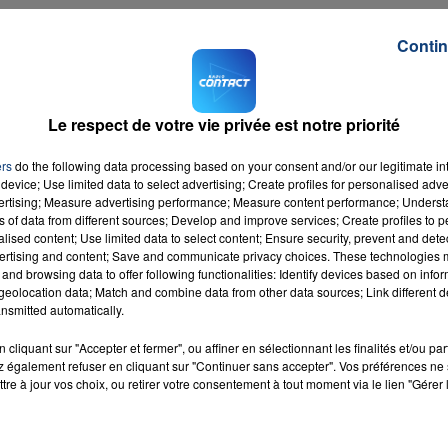
Contin
parition de Françoise Henry
, une femme de 59 ans porté
artie à pied, sans papier ni argent et sans laisser la moindr
Le respect de votre vie privée est notre priorité
nées, en vain.
ers
do the following data processing based on your consent and/or our legitimate int
device; Use limited data to select advertising; Create profiles for personalised adver
corps.
vertising; Measure advertising performance; Measure content performance; Unders
ns of data from different sources; Develop and improve services; Create profiles to 
M sur
et
alised content; Use limited data to select content; Ensure security, prevent and detect
ertising and content; Save and communicate privacy choices. These technologies
and browsing data to offer following functionalities: Identify devices based on infor
eolocation data; Match and combine data from other data sources; Link different de
nsmitted automatically.
cliquant sur "Accepter et fermer", ou affiner en sélectionnant les finalités et/ou pa
 également refuser en cliquant sur "Continuer sans accepter". Vos préférences ne 
ed To
tre à jour vos choix, ou retirer votre consentement à tout moment via le lien "Gérer 
RADIO CONTACT
u
IRA