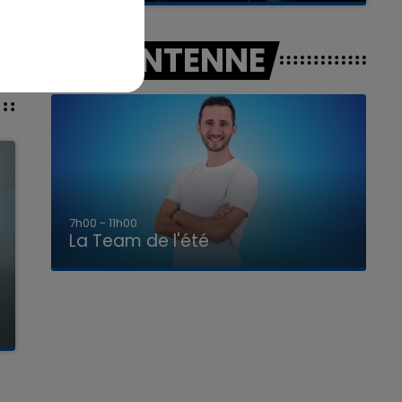
A L'ANTENNE
7h00 - 11h00
La Team de l'été