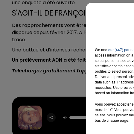
une enquête a été ouverte.
S'AGIT-IL DE FRANÇOISE HENRY ?
Des rapprochements vont être entrepris avec la dis
disparue depuis février 2017. A l'époque, elle était p
trace.
Une battue et d’intenses recherches avaient été me
We and
our (447) partn
access information on a 
Un prélèvement ADN a été fait, afin d’identifier le 
select personalised ad
statistics or combinatio
Téléchargez gratuitement l'application Contact F
profiles to select person
Deliver and present adv
data such as IP address 
requested; Use precise g
based on information tra
Vous pouvez accepter en 
mes choix". Vous pouvez
Addict
ce site. Vous pouvez met
Yo
bas de chaque page.
SHAK