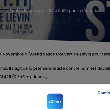
Publié : 10 octobre 2017 à 9h00 par La rédaction
24 Novembre
à l'
Arena Stade Couvert de Liévin
pour fête
l. Il s'agit de la première artiste dont le nom est dévoil
7.14.15
(0.75€ + prix sms)
Contin