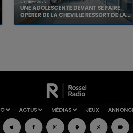
20 juillet 2026
UNE ADOLESCENTE DEVANT SE FAIRE
OPÉRER DE LA CHEVILLE RESSORT DE LA...
La famille a porté plainte contre la clinique qui a
reconnu sa responsabilité et présenté ses
excuses.
7h00 - 11h00
La Team de l'été
IO
ACTUS
MÉDIAS
JEUX
ANNONC