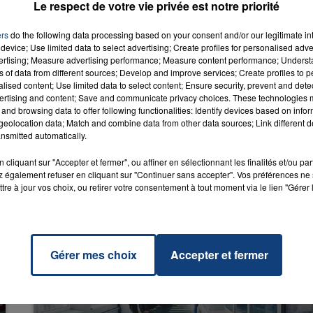
Le respect de votre vie privée est notre priorité
ers
do the following data processing based on your consent and/or our legitimate int
device; Use limited data to select advertising; Create profiles for personalised adver
 Girl
RADIO CONTACT
vertising; Measure advertising performance; Measure content performance; Unders
NCE
ns of data from different sources; Develop and improve services; Create profiles to 
alised content; Use limited data to select content; Ensure security, prevent and detect
ertising and content; Save and communicate privacy choices. These technologies
and browsing data to offer following functionalities: Identify devices based on infor
eolocation data; Match and combine data from other data sources; Link different de
nsmitted automatically.
cliquant sur "Accepter et fermer", ou affiner en sélectionnant les finalités et/ou pa
 également refuser en cliquant sur "Continuer sans accepter". Vos préférences ne 
tre à jour vos choix, ou retirer votre consentement à tout moment via le lien "Gérer 
Gérer mes choix
Accepter et fermer