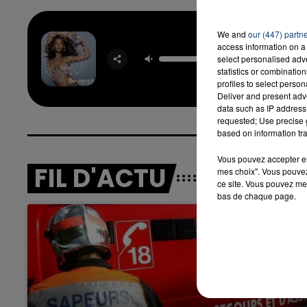
We and
our (447) partn
access information on a 
Naughty
select personalised ad
BEYO
statistics or combinatio
profiles to select person
Deliver and present adv
data such as IP address 
requested; Use precise g
based on information tra
Vous pouvez accepter en 
FIL D'ACTU
mes choix". Vous pouvez
ce site. Vous pouvez met
bas de chaque page.