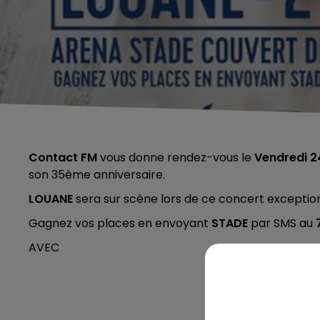
Contact FM
vous donne rendez-vous le
Vendredi 
son 35ème anniversaire.
LOUANE
sera sur scène lors de ce concert exceptionne
Gagnez vos places en envoyant
STADE
par SMS au
AVEC