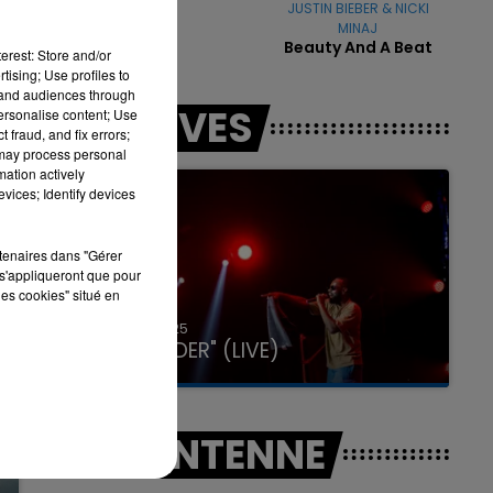
GIMS
JUSTIN BIEBER & NICKI
Soleil
MINAJ
Beauty And A Beat
erest: Store and/or
tising; Use profiles to
tand audiences through
7h00 - 11h00
LES LIVES
personalise content; Use
LA TEAM DE L'ÉTÉ
 fraud, and fix errors;
 may process personal
mation actively
vices; Identify devices
rtenaires dans "Gérer
s'appliqueront que pour
les cookies" situé en
31 janvier 2025
GIMS "SPIDER" (LIVE)
A L'ANTENNE