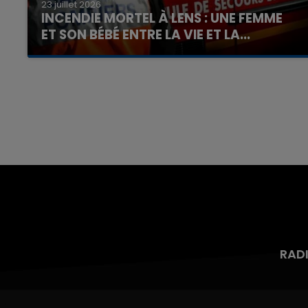
23 juillet 2026
INCENDIE MORTEL À LENS : UNE FEMME
ET SON BÉBÉ ENTRE LA VIE ET LA...
Un homme s'est immolé par le feu après avoir
aspergé sa compagne et leur bébé de trois
mois d'un liquide inflammable.
RAD