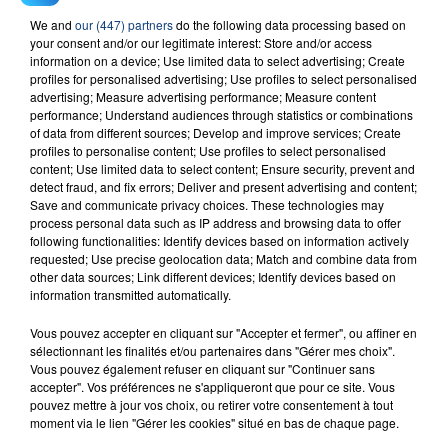
We and
our (447) partners
do the following data processing based on
23 juillet 2026
your consent and/or our legitimate interest: Store and/or access
INCENDIE MORTEL À LENS : UNE FEMME ET
information on a device; Use limited data to select advertising; Create
SON BÉBÉ ENTRE LA VIE ET LA...
profiles for personalised advertising; Use profiles to select personalised
advertising; Measure advertising performance; Measure content
Un homme s'est immolé par le feu après avoir
performance; Understand audiences through statistics or combinations
aspergé sa compagne et leur bébé de trois mois
of data from different sources; Develop and improve services; Create
d'un liquide inflammable.
profiles to personalise content; Use profiles to select personalised
content; Use limited data to select content; Ensure security, prevent and
detect fraud, and fix errors; Deliver and present advertising and content;
Save and communicate privacy choices. These technologies may
process personal data such as IP address and browsing data to offer
following functionalities: Identify devices based on information actively
requested; Use precise geolocation data; Match and combine data from
other data sources; Link different devices; Identify devices based on
20 juillet 2026
information transmitted automatically.
UNE ADOLESCENTE DEVANT SE FAIRE
OPÉRER DE LA CHEVILLE RESSORT DE LA...
Vous pouvez accepter en cliquant sur "Accepter et fermer", ou affiner en
La famille a porté plainte contre la clinique qui a
sélectionnant les finalités et/ou partenaires dans "Gérer mes choix".
Vous pouvez également refuser en cliquant sur "Continuer sans
reconnu sa responsabilité et présenté ses
accepter". Vos préférences ne s'appliqueront que pour ce site. Vous
excuses.
pouvez mettre à jour vos choix, ou retirer votre consentement à tout
TITRES DIFFUSÉS
moment via le lien "Gérer les cookies" situé en bas de chaque page.