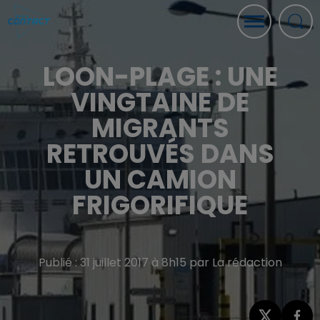
LOON-PLAGE : UNE
VINGTAINE DE
MIGRANTS
RETROUVÉS DANS
UN CAMION
FRIGORIFIQUE
Publié : 31 juillet 2017 à 8h15 par La rédaction