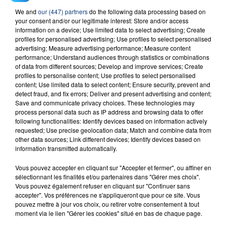
23 juillet 2026
We and
our (447) partners
do the following data processing based on
INCENDIE MORTEL À LENS : UNE FEMME ET
your consent and/or our legitimate interest: Store and/or access
SON BÉBÉ ENTRE LA VIE ET LA...
information on a device; Use limited data to select advertising; Create
profiles for personalised advertising; Use profiles to select personalised
Un homme s'est immolé par le feu après avoir
advertising; Measure advertising performance; Measure content
aspergé sa compagne et leur bébé de trois mois
performance; Understand audiences through statistics or combinations
d'un liquide inflammable.
of data from different sources; Develop and improve services; Create
profiles to personalise content; Use profiles to select personalised
content; Use limited data to select content; Ensure security, prevent and
detect fraud, and fix errors; Deliver and present advertising and content;
Save and communicate privacy choices. These technologies may
process personal data such as IP address and browsing data to offer
following functionalities: Identify devices based on information actively
requested; Use precise geolocation data; Match and combine data from
20 juillet 2026
other data sources; Link different devices; Identify devices based on
UNE ADOLESCENTE DEVANT SE FAIRE
information transmitted automatically.
OPÉRER DE LA CHEVILLE RESSORT DE LA...
La famille a porté plainte contre la clinique qui a
Vous pouvez accepter en cliquant sur "Accepter et fermer", ou affiner en
sélectionnant les finalités et/ou partenaires dans "Gérer mes choix".
reconnu sa responsabilité et présenté ses
Vous pouvez également refuser en cliquant sur "Continuer sans
excuses.
accepter". Vos préférences ne s'appliqueront que pour ce site. Vous
TITRES DIFFUSÉS
pouvez mettre à jour vos choix, ou retirer votre consentement à tout
moment via le lien "Gérer les cookies" situé en bas de chaque page.