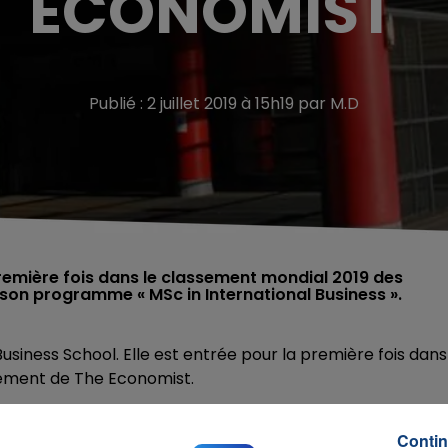
ECONOMIST"
Publié : 2 juillet 2019 à 15h19 par M.D
première fois dans le classement mondial 2019 des
n programme « MSc in International Business ».
iness School. Elle est entrée pour la première fois dans
ement de The Economist.
sement à la 3e place du podium mondial. L’excellence de
aux, la richesse et la diversité de parcours de nos
Contin