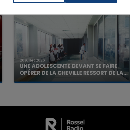
7h00 - 11h00
La Team de l'été
20 juillet 2026
UNE ADOLESCENTE DEVANT SE FAIRE
OPÉRER DE LA CHEVILLE RESSORT DE LA...
La famille a porté plainte contre la clinique qui a
reconnu sa responsabilité et présenté ses
excuses.