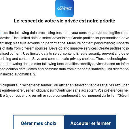
ésultat ». a déclaré Alice Guilhon, directrice générale de
faction des étudiants et des diplômés et sur les critères
Le respect de votre vie privée est notre priorité
ers
do the following data processing based on your consent and/or our legitimate int
M sur
et
device; Use limited data to select advertising; Create profiles for personalised adver
vertising; Measure advertising performance; Measure content performance; Unders
ns of data from different sources; Develop and improve services; Create profiles to 
alised content; Use limited data to select content; Ensure security, prevent and detect
ertising and content; Save and communicate privacy choices. These technologies
and browsing data to offer following functionalities: Identify devices based on infor
eolocation data; Match and combine data from other data sources; Link different de
nsmitted automatically.
ie
RADIO CONTACT
A
cliquant sur "Accepter et fermer", ou affiner en sélectionnant les finalités et/ou pa
URA
 également refuser en cliquant sur "Continuer sans accepter". Vos préférences ne 
tre à jour vos choix, ou retirer votre consentement à tout moment via le lien "Gérer 
Gérer mes choix
Accepter et fermer