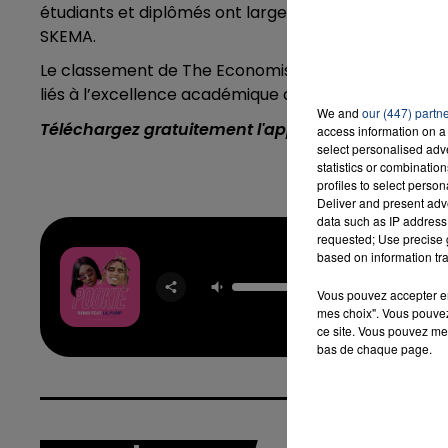
étudiants et diplômés ont largement contribué à ce r
SKEMA.
Le classement de The Economist s’appuie sur la satis
liés à l’excellence académique du programme.
We and
our (447) partn
Téléchargez gratuitement l'application Contact F
access information on a 
select personalised ad
statistics or combinatio
profiles to select person
Deliver and present adv
data such as IP address 
requested; Use precise g
based on information tra
Pook
AY
Vous pouvez accepter en 
NAKAM
mes choix". Vous pouvez
ce site. Vous pouvez met
bas de chaque page.