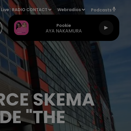
Live :
RADIO CONTACT
Webradios
Podcasts
Pookie
AYA NAKAMURA
ERCE SKEMA
DE "THE