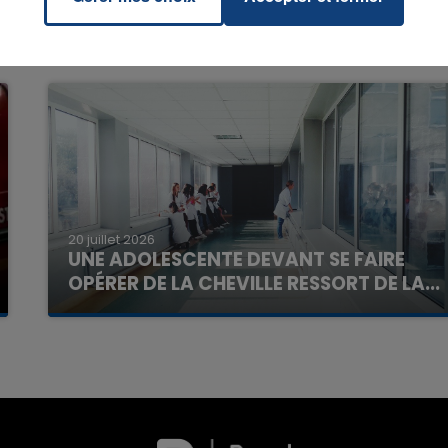
20 juillet 2026
UNE ADOLESCENTE DEVANT SE FAIRE
OPÉRER DE LA CHEVILLE RESSORT DE LA...
La famille a porté plainte contre la clinique qui a
reconnu sa responsabilité et présenté ses
excuses.