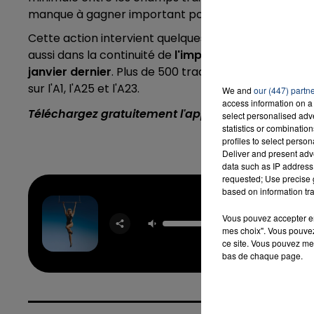
manque à gagner important pour les agriculteurs 
Cette action intervient quelques jours après celles 
aussi dans la continuité de
l'important rassemblemen
janvier dernier
. Plus de 500 tracteurs s'étaient ra
sur l'A1, l'A25 et l'A23.
We and
our (447) partn
access information on a 
Téléchargez gratuitement l'application Contact F
select personalised ad
statistics or combinatio
profiles to select person
Deliver and present adv
data such as IP address 
requested; Use precise g
based on information tra
Flow
Vous pouvez accepter en 
MILEY 
mes choix". Vous pouvez
ce site. Vous pouvez met
bas de chaque page.