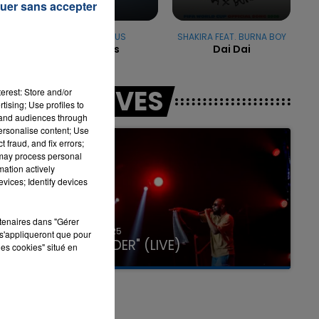
uer sans accepter
MILEY CYRUS
SHAKIRA FEAT. BURNA BOY
Flowers
Dai Dai
ot
LES LIVES
erest: Store and/or
tising; Use profiles to
tand audiences through
personalise content; Use
 fraud, and fix errors;
 may process personal
mation actively
vices; Identify devices
rtenaires dans "Gérer
31 janvier 2025
s'appliqueront que pour
GIMS "SPIDER" (LIVE)
les cookies" situé en