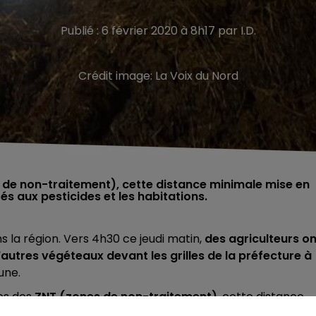
Publié : 6 février 2020 à 8h17 par I.D.
Crédit image:
La Voix du Nord
s de non-traitement), cette distance minimale mise en
s aux pesticides et les habitations.
s la région. Vers 4h30 ce jeudi matin,
des agriculteurs on
'autres végéteaux devant les grilles de la préfecture à
une.
ces des
ZNT (zones de non-traitement)
, cette distance
les habitations. Cette décision de l'Etat va entraîner un