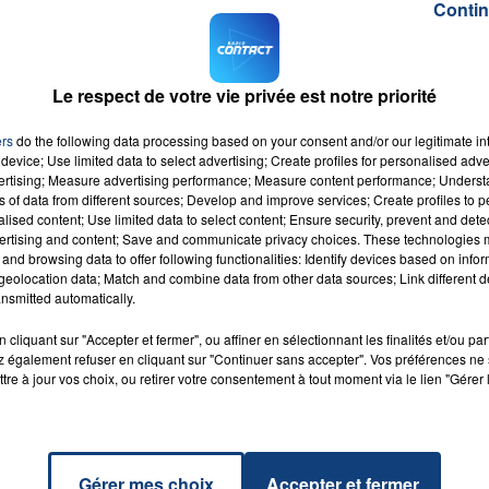
Contin
des Hauts-de-France d'après le
syndicat agricole FDSEA.
menées dans les secteurs d'Arras et Saint-Omer. Elle est
t qui avait eu lieu devant la préfecture de Lille, le 22
Le respect de votre vie privée est notre priorité
ssemblés dans le centre-ville après des opérations escarg
ers
do the following data processing based on your consent and/or our legitimate int
device; Use limited data to select advertising; Create profiles for personalised adver
M sur
et
vertising; Measure advertising performance; Measure content performance; Unders
ns of data from different sources; Develop and improve services; Create profiles to 
alised content; Use limited data to select content; Ensure security, prevent and detect
ertising and content; Save and communicate privacy choices. These technologies
and browsing data to offer following functionalities: Identify devices based on infor
eolocation data; Match and combine data from other data sources; Link different de
nsmitted automatically.
ers
cliquant sur "Accepter et fermer", ou affiner en sélectionnant les finalités et/ou pa
RADIO CONTACT
CYRUS
 également refuser en cliquant sur "Continuer sans accepter". Vos préférences ne 
tre à jour vos choix, ou retirer votre consentement à tout moment via le lien "Gérer 
Gérer mes choix
Accepter et fermer