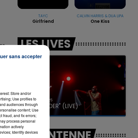
TAYC
CALVIN HARRIS & DUA LIPA
Girlfriend
One Kiss
7h00 - 11h00
LA TEAM DE L'ÉTÉ
LES LIVES
ns
uer sans accepter
erest: Store and/or
tising; Use profiles to
31 janvier 2025
tand audiences through
GIMS "SPIDER" (LIVE)
personalise content; Use
 fraud, and fix errors;
 may process personal
mation actively
A L'ANTENNE
vices; Identify devices