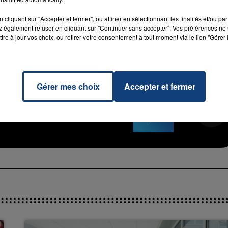
ère
, les écrans sollicitant de fait l’attention des usagers
cliquant sur "Accepter et fermer", ou affiner en sélectionnant les finalités et/ou pa
 également refuser en cliquant sur "Continuer sans accepter". Vos préférences ne 
M sur
et
tre à jour vos choix, ou retirer votre consentement à tout moment via le lien "Gérer 
Gérer mes choix
Accepter et fermer
7h00 - 11h00
La Team de l'été
iend
RADIO CONTACT
C