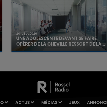
20 juillet 2026
UNE ADOLESCENTE DEVANT SE FAIRE
OPÉRER DE LA CHEVILLE RESSORT DE LA...
La famille a porté plainte contre la clinique qui a
reconnu sa responsabilité et présenté ses
excuses.
IO
ACTUS
MÉDIAS
JEUX
ANNONC