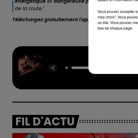
énergétique
et
dangereuse pour la sécurité routi
de la route."
Vous pouvez accepter en 
mes choix". Vous pouvez
Téléchargez gratuitement l'application Contact F
ce site. Vous pouvez met
bas de chaque page.
Girlfr
TAY
FIL D'ACTU