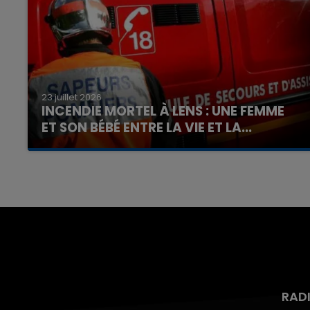
23 juillet 2026
INCENDIE MORTEL À LENS : UNE FEMME
ET SON BÉBÉ ENTRE LA VIE ET LA...
Un homme s'est immolé par le feu après avoir
aspergé sa compagne et leur bébé de trois
mois d'un liquide inflammable.
RAD