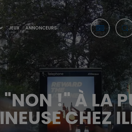
JEUX
ANNONCEURS
T "NON !" À LA 
INEUSE CHEZ IL