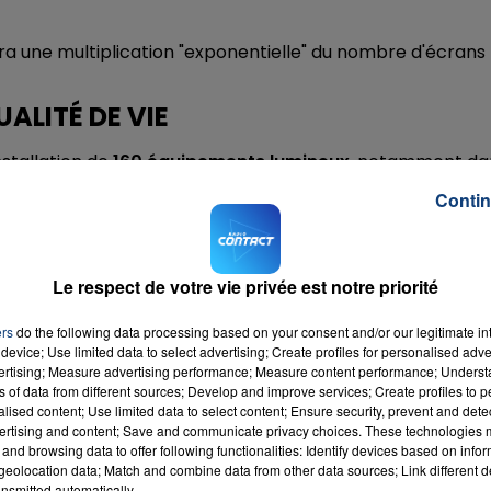
înera une multiplication "exponentielle" du nombre d'écrans
ALITÉ DE VIE
nstallation de
160 équipements lumineux
, notamment da
cules de transports en commun.
Contin
nautaire du 5 avril 2019, les 90 communes de la Métropole
 objectifs du futur
règlement local de publicité
mettre de lutter contre la pollution visuelle issue de
Le respect de votre vie privée est notre priorité
acture énergétique.
ers
do the following data processing based on your consent and/or our legitimate int
 Ilévia, JC Decaux et Metrobus va
à l'encontre de ce
device; Use limited data to select advertising; Create profiles for personalised adver
vertising; Measure advertising performance; Measure content performance; Unders
ns of data from different sources; Develop and improve services; Create profiles to 
neux est une démarche invasive de l’espace public par
alised content; Use limited data to select content; Ensure security, prevent and detect
ertising and content; Save and communicate privacy choices. These technologies
and browsing data to offer following functionalities: Identify devices based on infor
aberrante du point de vue de la
consommation
eolocation data; Match and combine data from other data sources; Link different de
nsmitted automatically.