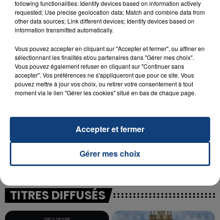
following functionalities: Identify devices based on information actively
23 juillet 2026
requested; Use precise geolocation data; Match and combine data from
INCENDIE MORTEL À LENS : UNE FEMME ET
other data sources; Link different devices; Identify devices based on
SON BÉBÉ ENTRE LA VIE ET LA...
information transmitted automatically.
Un homme s'est immolé par le feu après avoir
Vous pouvez accepter en cliquant sur "Accepter et fermer", ou affiner en
aspergé sa compagne et leur bébé de trois mois
sélectionnant les finalités et/ou partenaires dans "Gérer mes choix".
d'un liquide inflammable.
Vous pouvez également refuser en cliquant sur "Continuer sans
accepter". Vos préférences ne s'appliqueront que pour ce site. Vous
pouvez mettre à jour vos choix, ou retirer votre consentement à tout
moment via le lien "Gérer les cookies" situé en bas de chaque page.
Accepter et fermer
20 juillet 2026
UNE ADOLESCENTE DEVANT SE FAIRE
OPÉRER DE LA CHEVILLE RESSORT DE LA...
Gérer mes choix
La famille a porté plainte contre la clinique qui a
reconnu sa responsabilité et présenté ses
excuses.
TITRES DIFFUSÉS