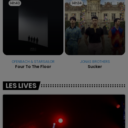
14h40
14h40
14h34
14h34
OFENBACH & STARSAILOR
JONAS BROTHERS
Four To The Floor
Sucker
LES LIVES