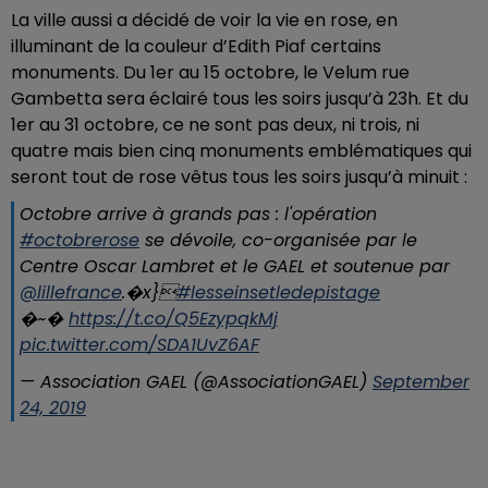
La ville aussi a décidé de voir la vie en rose, en
illuminant de la couleur d’Edith Piaf certains
monuments. Du 1er au 15 octobre, le Velum rue
Gambetta sera éclairé tous les soirs jusqu’à 23h. Et du
1er au 31 octobre, ce ne sont pas deux, ni trois, ni
quatre mais bien cinq monuments emblématiques qui
seront tout de rose vêtus tous les soirs jusqu’à minuit :
Octobre arrive à grands pas : l'opération
#octobrerose
se dévoile, co-organisée par le
Centre Oscar Lambret et le GAEL et soutenue par
@lillefrance
.�x}️
#lesseinsetledepistage
�~�️
https://t.co/Q5EzypqkMj
pic.twitter.com/SDA1UvZ6AF
— Association GAEL (@AssociationGAEL)
September
24, 2019