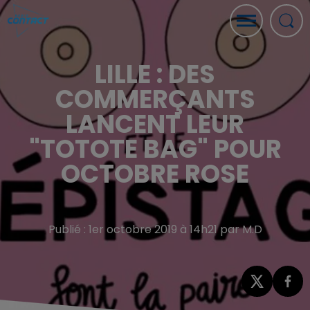
LILLE : DES
COMMERÇANTS
LANCENT LEUR
"TOTOTE BAG" POUR
OCTOBRE ROSE
Publié : 1er octobre 2019 à 14h21 par M.D