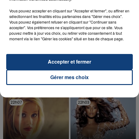
d'un liquide inflammable.
Vous pouvez accepter en cliquant sur "Accepter et fermer", ou affiner en
sélectionnant les finalités et/ou partenaires dans "Gérer mes choix".
Vous pouvez également refuser en cliquant sur "Continuer sans
accepter". Vos préférences ne s'appliqueront que pour ce site. Vous
pouvez mettre à jour vos choix, ou retirer votre consentement à tout
moment via le lien "Gérer les cookies" situé en bas de chaque page.
20 juillet 2026
UNE ADOLESCENTE DEVANT SE FAIRE
OPÉRER DE LA CHEVILLE RESSORT DE LA...
Accepter et fermer
La famille a porté plainte contre la clinique qui a
reconnu sa responsabilité et présenté ses
Gérer mes choix
excuses.
TITRES DIFFUSÉS
22h07
22h07
22h03
22h03