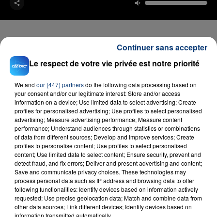
Continuer sans accepter
Le respect de votre vie privée est notre priorité
FIL D'ACTU
We and
our (447) partners
do the following data processing based on
your consent and/or our legitimate interest: Store and/or access
information on a device; Use limited data to select advertising; Create
profiles for personalised advertising; Use profiles to select personalised
advertising; Measure advertising performance; Measure content
performance; Understand audiences through statistics or combinations
of data from different sources; Develop and improve services; Create
profiles to personalise content; Use profiles to select personalised
content; Use limited data to select content; Ensure security, prevent and
23 juillet 2026
detect fraud, and fix errors; Deliver and present advertising and content;
INCENDIE MORTEL À LENS : UNE FEMME ET
Save and communicate privacy choices. These technologies may
SON BÉBÉ ENTRE LA VIE ET LA...
process personal data such as IP address and browsing data to offer
following functionalities: Identify devices based on information actively
Un homme s'est immolé par le feu après avoir
requested; Use precise geolocation data; Match and combine data from
aspergé sa compagne et leur bébé de trois mois
other data sources; Link different devices; Identify devices based on
information transmitted automatically.