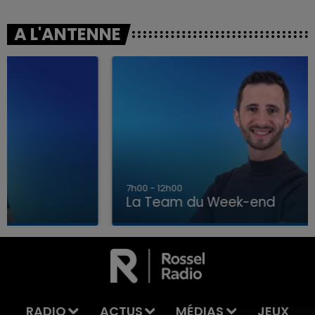
A L'ANTENNE
7h00 - 12h00
La Team du Week-end
7h00 - 12h00
TEAM DU WEEK-END
LA T
RADIO
ACTUS
MÉDIAS
JEUX