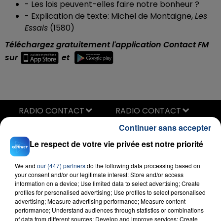
-
Les lois peuvent-elles faire notre bonheur ?
-
Explication de texte: Michel de Montaigne,
Les
Essais
(1580)
Téléchargez gratuitement l'application Contact FM
sur
et
RADIO CONTACT
Continuer sans accepter
Complique
DADJU
Le respect de votre vie privée est notre priorité
We and
our (447) partners
do the following data processing based on
your consent and/or our legitimate interest: Store and/or access
information on a device; Use limited data to select advertising; Create
profiles for personalised advertising; Use profiles to select personalised
advertising; Measure advertising performance; Measure content
performance; Understand audiences through statistics or combinations
of data from different sources; Develop and improve services; Create