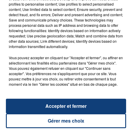
FIL D'ACTU
profiles to personalise content; Use profiles to select personalised
content; Use limited data to select content; Ensure security, prevent and
detect fraud, and fix errors; Deliver and present advertising and content;
Save and communicate privacy choices. These technologies may
process personal data such as IP address and browsing data to offer
following functionalities: Identify devices based on information actively
requested; Use precise geolocation data; Match and combine data from
other data sources; Link different devices; Identify devices based on
information transmitted automatically.
Vous pouvez accepter en cliquant sur "Accepter et fermer", ou affiner en
23 juillet 2026
sélectionnant les finalités et/ou partenaires dans "Gérer mes choix".
INCENDIE MORTEL À LENS : UNE FEMME ET
Vous pouvez également refuser en cliquant sur "Continuer sans
SON BÉBÉ ENTRE LA VIE ET LA...
accepter". Vos préférences ne s'appliqueront que pour ce site. Vous
pouvez mettre à jour vos choix, ou retirer votre consentement à tout
Un homme s'est immolé par le feu après avoir
moment via le lien "Gérer les cookies" situé en bas de chaque page.
aspergé sa compagne et leur bébé de trois mois
d'un liquide inflammable.
Accepter et fermer
Gérer mes choix