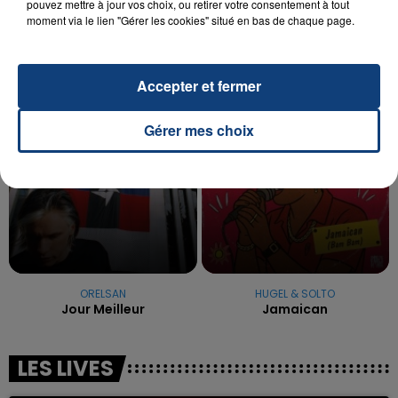
La famille a porté plainte contre la clinique qui a
pouvez mettre à jour vos choix, ou retirer votre consentement à tout
reconnu sa responsabilité et présenté ses
moment via le lien "Gérer les cookies" situé en bas de chaque page.
excuses.
TITRES DIFFUSÉS
Accepter et fermer
11h58
11h58
11h56
11h56
Gérer mes choix
ORELSAN
HUGEL & SOLTO
Jour Meilleur
Jamaican
LES LIVES