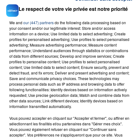
Le respect de votre vie privée est notre priorité
We and
our (447) partners
do the following data processing based on
your consent and/or our legitimate interest: Store and/or access
information on a device; Use limited data to select advertising; Create
profiles for personalised advertising; Use profiles to select personalised
23 juillet 2026
INCENDIE MORTEL À LENS : UNE FEMME ET
advertising; Measure advertising performance; Measure content
performance; Understand audiences through statistics or combinations
SON BÉBÉ ENTRE LA VIE ET LA...
of data from different sources; Develop and improve services; Create
Un homme s'est immolé par le feu après avoir
profiles to personalise content; Use profiles to select personalised
content; Use limited data to select content; Ensure security, prevent and
aspergé sa compagne et leur bébé de trois mois
detect fraud, and fix errors; Deliver and present advertising and content;
d'un liquide inflammable.
Save and communicate privacy choices. These technologies may
process personal data such as IP address and browsing data to offer
following functionalities: Identify devices based on information actively
requested; Use precise geolocation data; Match and combine data from
other data sources; Link different devices; Identify devices based on
information transmitted automatically.
20 juillet 2026
Vous pouvez accepter en cliquant sur "Accepter et fermer", ou affiner en
UNE ADOLESCENTE DEVANT SE FAIRE
sélectionnant les finalités et/ou partenaires dans "Gérer mes choix".
Vous pouvez également refuser en cliquant sur "Continuer sans
OPÉRER DE LA CHEVILLE RESSORT DE LA...
accepter". Vos préférences ne s'appliqueront que pour ce site. Vous