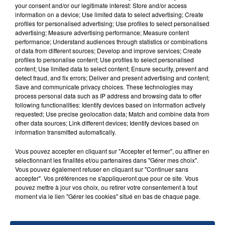
your consent and/or our legitimate interest: Store and/or access
information on a device; Use limited data to select advertising; Create
profiles for personalised advertising; Use profiles to select personalised
advertising; Measure advertising performance; Measure content
performance; Understand audiences through statistics or combinations
FIL D'ACTU
of data from different sources; Develop and improve services; Create
profiles to personalise content; Use profiles to select personalised
content; Use limited data to select content; Ensure security, prevent and
detect fraud, and fix errors; Deliver and present advertising and content;
Save and communicate privacy choices. These technologies may
process personal data such as IP address and browsing data to offer
following functionalities: Identify devices based on information actively
requested; Use precise geolocation data; Match and combine data from
other data sources; Link different devices; Identify devices based on
information transmitted automatically.
23 juillet 2026
Vous pouvez accepter en cliquant sur "Accepter et fermer", ou affiner en
INCENDIE MORTEL À LENS : UNE FEMME ET
sélectionnant les finalités et/ou partenaires dans "Gérer mes choix".
SON BÉBÉ ENTRE LA VIE ET LA...
Vous pouvez également refuser en cliquant sur "Continuer sans
accepter". Vos préférences ne s'appliqueront que pour ce site. Vous
Un homme s'est immolé par le feu après avoir
pouvez mettre à jour vos choix, ou retirer votre consentement à tout
aspergé sa compagne et leur bébé de trois mois
moment via le lien "Gérer les cookies" situé en bas de chaque page.
d'un liquide inflammable.