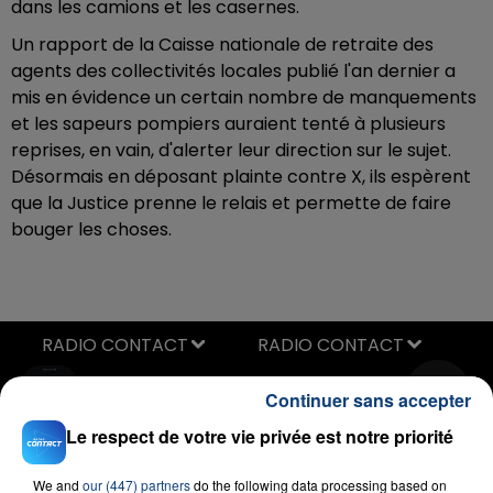
dans les camions et les casernes.
Un rapport de la Caisse nationale de retraite des
agents des collectivités locales publié l'an dernier a
mis en évidence un certain nombre de manquements
et les sapeurs pompiers auraient tenté à plusieurs
reprises, en vain, d'alerter leur direction sur le sujet.
Désormais en déposant plainte contre X, ils espèrent
que la Justice prenne le relais et permette de faire
bouger les choses.
RADIO CONTACT
Four To The Floor
Continuer sans accepter
OFENBACH & STARSAILOR
Le respect de votre vie privée est notre priorité
We and
our (447) partners
do the following data processing based on