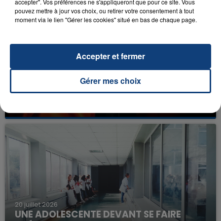
accepter". Vos préférences ne s'appliqueront que pour ce site. Vous
pouvez mettre à jour vos choix, ou retirer votre consentement à tout
moment via le lien "Gérer les cookies" situé en bas de chaque page.
Accepter et fermer
Gérer mes choix
23 juillet 2026
INCENDIE MORTEL À LENS : UNE FEMME ET
SON BÉBÉ ENTRE LA VIE ET LA...
Un homme s'est immolé par le feu après avoir
aspergé sa compagne et leur bébé de trois mois
d'un liquide inflammable.
20 juillet 2026
UNE ADOLESCENTE DEVANT SE FAIRE