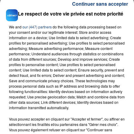
Continuer sans accepter
L'utiliastion des eaux de récupération de pluie reste
Le respect de votre vie privée est notre priorité
autorisée sans restriction, sous réserve des
contraintes sanitaires liées à son utilisation.
We and
our (447) partners
do the following data processing based on
your consent and/or our legitimate interest: Store and/or access
information on a device; Use limited data to select advertising; Create
profiles for personalised advertising; Use profiles to select personalised
advertising; Measure advertising performance; Measure content
RADIO CONTACT
performance; Understand audiences through statistics or combinations
of data from different sources; Develop and improve services; Create
Paradise
profiles to personalise content; Use profiles to select personalised
DJ SNAKE & BIPOLAR SUNSHINE
content; Use limited data to select content; Ensure security, prevent and
detect fraud, and fix errors; Deliver and present advertising and content;
Save and communicate privacy choices. These technologies may
process personal data such as IP address and browsing data to offer
following functionalities: Identify devices based on information actively
requested; Use precise geolocation data; Match and combine data from
other data sources; Link different devices; Identify devices based on
information transmitted automatically.
Vous pouvez accepter en cliquant sur "Accepter et fermer", ou affiner en
FIL D'ACTU
sélectionnant les finalités et/ou partenaires dans "Gérer mes choix".
Vous pouvez également refuser en cliquant sur "Continuer sans