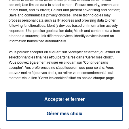
content; Use limited data to select content; Ensure security, prevent and
detect fraud, and fix errors; Deliver and present advertising and content;
Save and communicate privacy choices. These technologies may
process personal data such as IP address and browsing data to offer
following functionalities: Identify devices based on information actively
requested; Use precise geolocation data; Match and combine data from
other data sources; Link different devices; Identify devices based on
information transmitted automatically.
23 juillet 2026
INCENDIE MORTEL À LENS : UNE FEMME ET
Vous pouvez accepter en cliquant sur "Accepter et fermer", ou affiner en
SON BÉBÉ ENTRE LA VIE ET LA...
sélectionnant les finalités et/ou partenaires dans "Gérer mes choix".
Vous pouvez également refuser en cliquant sur "Continuer sans
Un homme s'est immolé par le feu après avoir
accepter". Vos préférences ne s'appliqueront que pour ce site. Vous
aspergé sa compagne et leur bébé de trois mois
pouvez mettre à jour vos choix, ou retirer votre consentement à tout
moment via le lien "Gérer les cookies" situé en bas de chaque page.
d'un liquide inflammable.
Accepter et fermer
Gérer mes choix
20 juillet 2026
UNE ADOLESCENTE DEVANT SE FAIRE