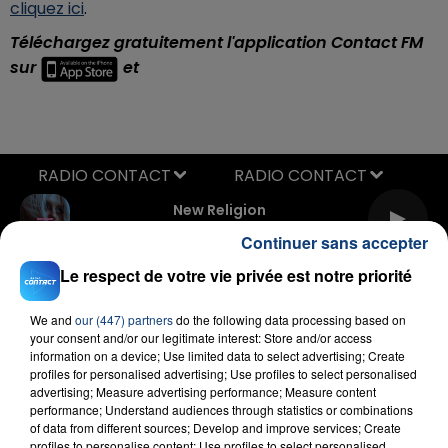
cliquez ici
.
Téléchargez gratuitement l'application Contact FM
sur
et
RADIO CONTACT
New Religion
BEBE REXHA
Continuer sans accepter
Le respect de votre vie privée est notre priorité
We and
our (447) partners
do the following data processing based on
your consent and/or our legitimate interest: Store and/or access
information on a device; Use limited data to select advertising; Create
profiles for personalised advertising; Use profiles to select personalised
advertising; Measure advertising performance; Measure content
FIL D'ACTU
performance; Understand audiences through statistics or combinations
of data from different sources; Develop and improve services; Create
profiles to personalise content; Use profiles to select personalised