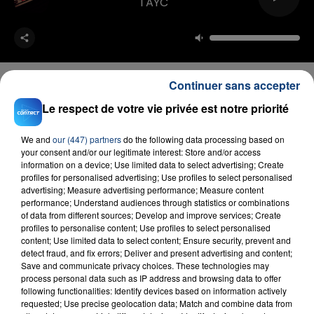
TAYC
Continuer sans accepter
Le respect de votre vie privée est notre priorité
FIL D'ACTU
We and
our (447) partners
do the following data processing based on
your consent and/or our legitimate interest: Store and/or access
information on a device; Use limited data to select advertising; Create
profiles for personalised advertising; Use profiles to select personalised
advertising; Measure advertising performance; Measure content
performance; Understand audiences through statistics or combinations
of data from different sources; Develop and improve services; Create
profiles to personalise content; Use profiles to select personalised
content; Use limited data to select content; Ensure security, prevent and
detect fraud, and fix errors; Deliver and present advertising and content;
Save and communicate privacy choices. These technologies may
23 juillet 2026
INCENDIE MORTEL À LENS : UNE FEMME ET
process personal data such as IP address and browsing data to offer
following functionalities: Identify devices based on information actively
SON BÉBÉ ENTRE LA VIE ET LA...
requested; Use precise geolocation data; Match and combine data from