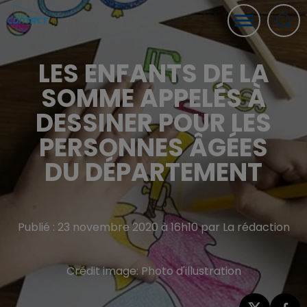
LES ENFANTS DE LA
SOMME APPELÉS À
DESSINER POUR LES
PERSONNES ÂGÉES
DU DÉPARTEMENT
Publié : 23 novembre 2020 à 16h10 par La rédaction
Crédit image:
Photo d'illustration