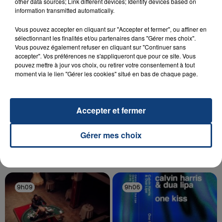
Un homme s'est immolé par le feu après avoir
other data sources; Link different devices; Identify devices based on
information transmitted automatically.
aspergé sa compagne et leur bébé de trois mois
d'un liquide inflammable.
Vous pouvez accepter en cliquant sur "Accepter et fermer", ou affiner en
sélectionnant les finalités et/ou partenaires dans "Gérer mes choix".
Vous pouvez également refuser en cliquant sur "Continuer sans
accepter". Vos préférences ne s'appliqueront que pour ce site. Vous
pouvez mettre à jour vos choix, ou retirer votre consentement à tout
moment via le lien "Gérer les cookies" situé en bas de chaque page.
20 juillet 2026
UNE ADOLESCENTE DEVANT SE FAIRE
Accepter et fermer
OPÉRER DE LA CHEVILLE RESSORT DE LA...
La famille a porté plainte contre la clinique qui a
Gérer mes choix
reconnu sa responsabilité et présenté ses
excuses.
TITRES DIFFUSÉS
9h09
9h09
9h06
9h06