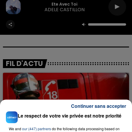
Ete Avec Toi
ADELE CASTILLON
FIL D'ACTU
Continuer sans accepter
Le respect de votre vie privée est notre priorité
23 juillet 2026
INCENDIE MORTEL À LENS : UNE FEMME ET
We and
our (447) partners
do the following data processing based on