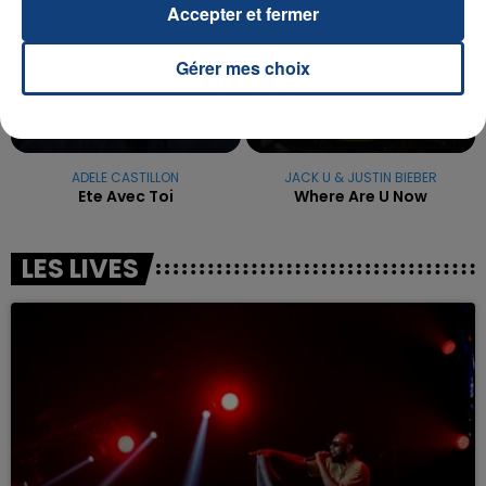
Accepter et fermer
Gérer mes choix
ADELE CASTILLON
JACK U & JUSTIN BIEBER
Ete Avec Toi
Where Are U Now
LES LIVES