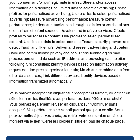
SON BÉBÉ ENTRE LA VIE ET LA...
your consent and/or our legitimate interest: Store and/or access
information on a device; Use limited data to select advertising; Create
Un homme s'est immolé par le feu après avoir
profiles for personalised advertising; Use profiles to select personalised
aspergé sa compagne et leur bébé de trois mois
advertising; Measure advertising performance; Measure content
d'un liquide inflammable.
performance; Understand audiences through statistics or combinations
of data from different sources; Develop and improve services; Create
profiles to personalise content; Use profiles to select personalised
content; Use limited data to select content; Ensure security, prevent and
detect fraud, and fix errors; Deliver and present advertising and content;
Save and communicate privacy choices. These technologies may
process personal data such as IP address and browsing data to offer
following functionalities: Identify devices based on information actively
20 juillet 2026
requested; Use precise geolocation data; Match and combine data from
UNE ADOLESCENTE DEVANT SE FAIRE
other data sources; Link different devices; Identify devices based on
OPÉRER DE LA CHEVILLE RESSORT DE LA...
information transmitted automatically.
La famille a porté plainte contre la clinique qui a
Vous pouvez accepter en cliquant sur "Accepter et fermer", ou affiner en
reconnu sa responsabilité et présenté ses
sélectionnant les finalités et/ou partenaires dans "Gérer mes choix".
excuses.
Vous pouvez également refuser en cliquant sur "Continuer sans
TITRES DIFFUSÉS
accepter". Vos préférences ne s'appliqueront que pour ce site. Vous
pouvez mettre à jour vos choix, ou retirer votre consentement à tout
moment via le lien "Gérer les cookies" situé en bas de chaque page.
5h06
5h06
5h02
5h02