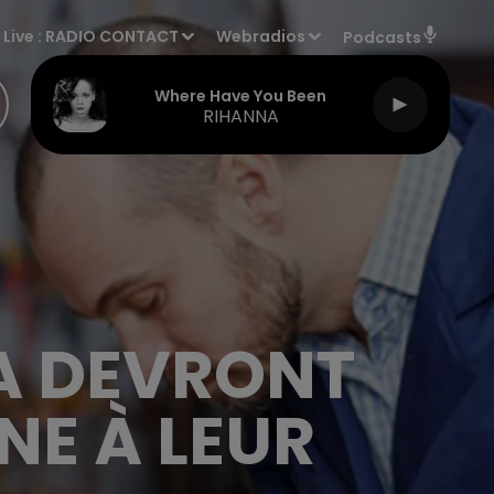
Live :
RADIO CONTACT
Webradios
Podcasts
Where Have You Been
RIHANNA
SA DEVRONT
E À LEUR