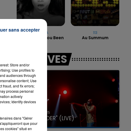
16h00 - 20h00
uer sans accepter
LA TEAM DU WEEK-END
RIHANNA
113
Where Have You Been
Au Summum
LES LIVES
erest: Store and/or
tising; Use profiles to
tand audiences through
personalise content; Use
0
 fraud, and fix errors;
 may process personal
mation actively
vices; Identify devices
31 janvier 2025
GIMS "SPIDER" (LIVE)
rtenaires dans "Gérer
s'appliqueront que pour
les cookies" situé en