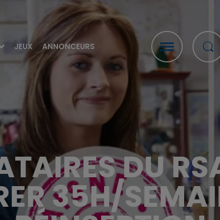
JEUX
ANNONCEURS
ATAIRES DU R
ER 35H/SEMAIN