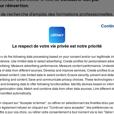
eur réinsertion
.
de recherche d'emploi, des formations professionnelles,
 lutte contre l'illettrisme par exemple. Le
7h00 - 12h00
Contin
LA TEAM DU WEEK-END
 Actifs PLUS"
ce lundi 24 juin 2019 au Familistère de Guise.
:
Le respect de votre vie privée est notre priorité
s à l’Aide Sociale à l’Enfance
ers
do the following data processing based on your consent and/or our legitimate int
e, durable, garante d’une meilleure intégration dans notre
device; Use limited data to select advertising; Create profiles for personalised adver
vertising; Measure advertising performance; Measure content performance; Unders
ns of data from different sources; Develop and improve services; Create profiles to 
ser le nombre de bénéficiaires du RSA
de 17.000 à 15.00
alised content; Use limited data to select content; Ensure security, prevent and detect
ies
sur le montant annuel des allocations versées.
ertising and content; Save and communicate privacy choices. These technologies
and browsing data to offer following functionalities: Identify devices based on infor
M sur
et
eolocation data; Match and combine data from other data sources; Link different de
nsmitted automatically.
cliquant sur "Accepter et fermer", ou affiner en sélectionnant les finalités et/ou pa
 également refuser en cliquant sur "Continuer sans accepter". Vos préférences ne 
tre à jour vos choix, ou retirer votre consentement à tout moment via le lien "Gérer 