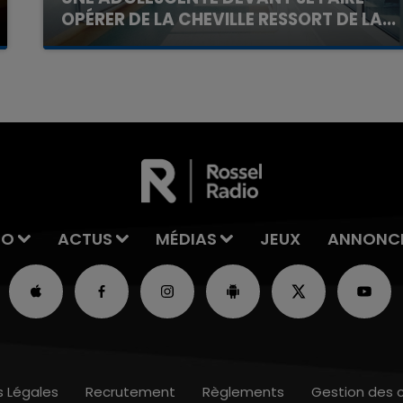
OPÉRER DE LA CHEVILLE RESSORT DE LA...
La famille a porté plainte contre la clinique qui a
reconnu sa responsabilité et présenté ses
excuses.
IO
ACTUS
MÉDIAS
JEUX
ANNONC
s Légales
Recrutement
Règlements
Gestion des 