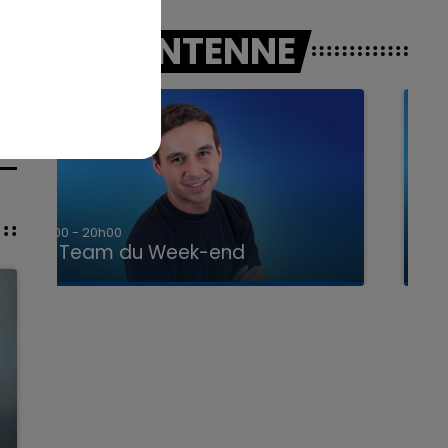
A L'ANTENNE
7h00 - 12h00
La Team du Week-end