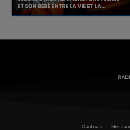
ET SON BÉBÉ ENTRE LA VIE ET LA...
Un homme s'est immolé par le feu après avoir
aspergé sa compagne et leur bébé de trois
mois d'un liquide inflammable.
RAD
Contacts
Mention