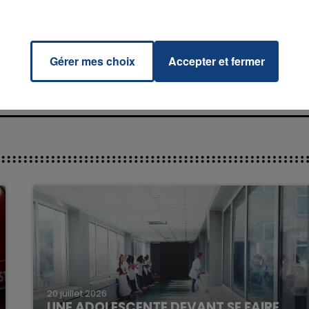
ve You
RADIO CONTACT
n
NNA
Gérer mes choix
Accepter et fermer
16h00 - 20h00
La Team du Week-end
20 juillet 2026
UNE ADOLESCENTE DEVANT SE FAIRE