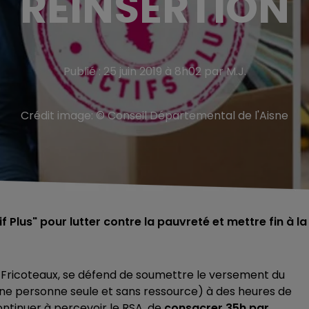
RÉINSERTION
Publié : 25 juin 2019 à 8h02 par M.J.
Crédit image:
© Conseil Départemental de l'Aisne
 Plus" pour lutter contre la pauvreté et mettre fin à la
s Fricoteaux, se défend de soumettre le versement du
e personne seule et sans ressource) à des heures de
 continuer à percevoir le RSA, de
consacrer 35h par