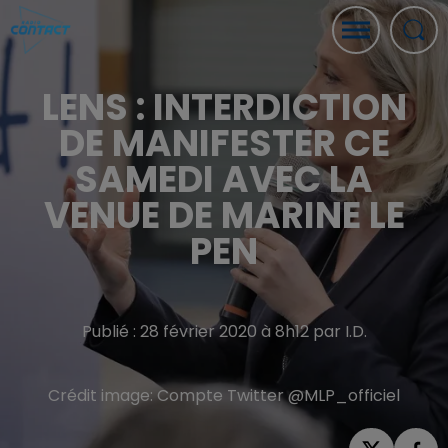
LENS : INTERDICTION
DE MANIFESTER CE
SAMEDI AVEC LA
VENUE DE MARINE LE
PEN
Publié : 28 février 2020 à 8h12 par I.D.
Crédit image:
Compte Twitter @MLP_officiel