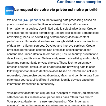
Continuer sans accepter
Téléchargez gratuitement l'application Contact FM
Le respect de votre vie privée est notre priorité
sur
et
We and
our (447) partners
do the following data processing based on
your consent and/or our legitimate interest: Store and/or access
information on a device; Use limited data to select advertising; Create
profiles for personalised advertising; Use profiles to select personalised
advertising; Measure advertising performance; Measure content
RADIO CONTACT
performance; Understand audiences through statistics or combinations
of data from different sources; Develop and improve services; Create
Give Me Everything
profiles to personalise content; Use profiles to select personalised
PITBULL & NE-YO
content; Use limited data to select content; Ensure security, prevent and
detect fraud, and fix errors; Deliver and present advertising and content;
Save and communicate privacy choices. These technologies may
process personal data such as IP address and browsing data to offer
following functionalities: Identify devices based on information actively
requested; Use precise geolocation data; Match and combine data from
other data sources; Link different devices; Identify devices based on
information transmitted automatically.
Vous pouvez accepter en cliquant sur "Accepter et fermer", ou affiner en
FIL D'ACTU
sélectionnant les finalités et/ou partenaires dans "Gérer mes choix".
Vous pouvez également refuser en cliquant sur "Continuer sans
accepter". Vos préférences ne s'appliqueront que pour ce site. Vous