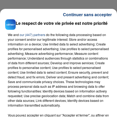
FIL D'ACTU
Continuer sans accepter
Le respect de votre vie privée est notre priorité
We and
our (447) partners
do the following data processing based on
your consent and/or our legitimate interest: Store and/or access
information on a device; Use limited data to select advertising; Create
profiles for personalised advertising; Use profiles to select personalised
advertising; Measure advertising performance; Measure content
performance; Understand audiences through statistics or combinations
of data from different sources; Develop and improve services; Create
23 juillet 2026
profiles to personalise content; Use profiles to select personalised
INCENDIE MORTEL À LENS : UNE FEMME ET
content; Use limited data to select content; Ensure security, prevent and
SON BÉBÉ ENTRE LA VIE ET LA...
detect fraud, and fix errors; Deliver and present advertising and content;
Save and communicate privacy choices. These technologies may
Un homme s'est immolé par le feu après avoir
process personal data such as IP address and browsing data to offer
aspergé sa compagne et leur bébé de trois mois
following functionalities: Identify devices based on information actively
d'un liquide inflammable.
requested; Use precise geolocation data; Match and combine data from
other data sources; Link different devices; Identify devices based on
information transmitted automatically.
Vous pouvez accepter en cliquant sur "Accepter et fermer", ou affiner en