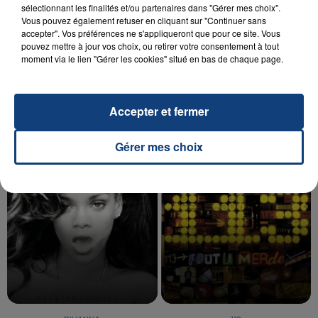
sélectionnant les finalités et/ou partenaires dans "Gérer mes choix".
Vous pouvez également refuser en cliquant sur "Continuer sans
accepter". Vos préférences ne s'appliqueront que pour ce site. Vous
20 juillet 2026
pouvez mettre à jour vos choix, ou retirer votre consentement à tout
UNE ADOLESCENTE DEVANT SE FAIRE
moment via le lien "Gérer les cookies" situé en bas de chaque page.
OPÉRER DE LA CHEVILLE RESSORT DE LA...
La famille a porté plainte contre la clinique qui a
reconnu sa responsabilité et présenté ses
Accepter et fermer
excuses.
TITRES DIFFUSÉS
Gérer mes choix
21h29
21h29
21h26
21h26