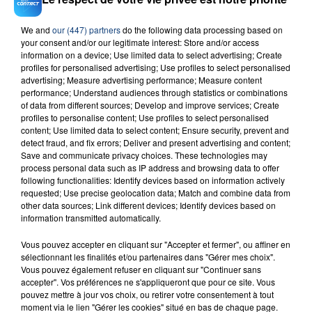
We and
our (447) partners
do the following data processing based on
your consent and/or our legitimate interest: Store and/or access
23 juillet 2026
information on a device; Use limited data to select advertising; Create
INCENDIE MORTEL À LENS : UNE FEMME ET
profiles for personalised advertising; Use profiles to select personalised
SON BÉBÉ ENTRE LA VIE ET LA...
advertising; Measure advertising performance; Measure content
performance; Understand audiences through statistics or combinations
Un homme s'est immolé par le feu après avoir
of data from different sources; Develop and improve services; Create
aspergé sa compagne et leur bébé de trois mois
profiles to personalise content; Use profiles to select personalised
d'un liquide inflammable.
content; Use limited data to select content; Ensure security, prevent and
detect fraud, and fix errors; Deliver and present advertising and content;
Save and communicate privacy choices. These technologies may
process personal data such as IP address and browsing data to offer
following functionalities: Identify devices based on information actively
requested; Use precise geolocation data; Match and combine data from
other data sources; Link different devices; Identify devices based on
information transmitted automatically.
20 juillet 2026
UNE ADOLESCENTE DEVANT SE FAIRE
Vous pouvez accepter en cliquant sur "Accepter et fermer", ou affiner en
OPÉRER DE LA CHEVILLE RESSORT DE LA...
sélectionnant les finalités et/ou partenaires dans "Gérer mes choix".
La famille a porté plainte contre la clinique qui a
Vous pouvez également refuser en cliquant sur "Continuer sans
accepter". Vos préférences ne s'appliqueront que pour ce site. Vous
reconnu sa responsabilité et présenté ses
pouvez mettre à jour vos choix, ou retirer votre consentement à tout
excuses.
moment via le lien "Gérer les cookies" situé en bas de chaque page.