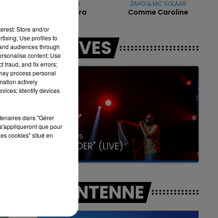
KAROL G
ZAHO & MC SOLAAR
Matadora
Comme Caroline
erest: Store and/or
16h00 - 20h00
tising; Use profiles to
LES LIVES
LA TEAM DU WEEK-END
tand audiences through
personalise content; Use
 fraud, and fix errors;
 may process personal
mation actively
vices; Identify devices
rtenaires dans "Gérer
s'appliqueront que pour
les cookies" situé en
31 janvier 2025
GIMS "SPIDER" (LIVE)
A L'ANTENNE