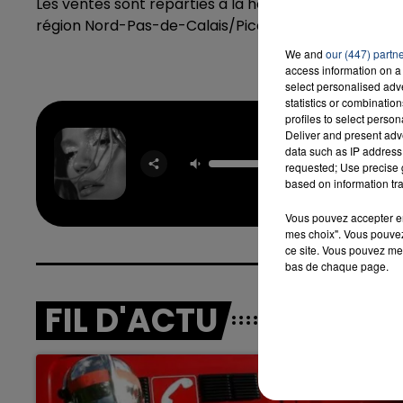
Les ventes sont reparties à la hausse. Les livraison
région Nord-Pas-de-Calais/Picardie.
We and
our (447) partn
16h00 - 20h00
access information on a 
LA TEAM DU WEEK-END
select personalised ad
statistics or combinatio
profiles to select person
Deliver and present adv
data such as IP address 
Matad
requested; Use precise g
KARO
based on information tra
Vous pouvez accepter en 
mes choix". Vous pouvez
ce site. Vous pouvez met
bas de chaque page.
FIL D'ACTU