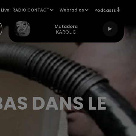
Live :
RADIO CONTACT
Webradios
Podcasts
Matadora
KAROL G
BAS DANS LE