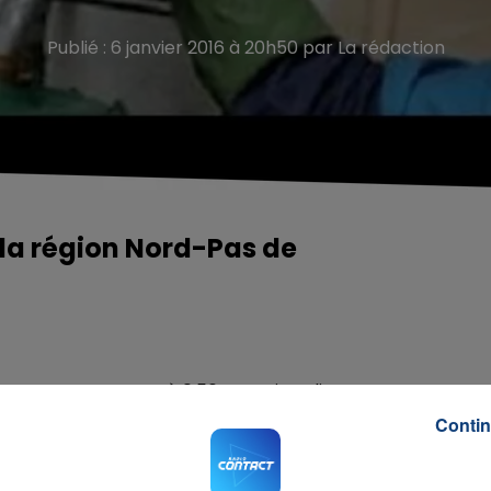
Publié : 6 janvier 2016 à 20h50 par La rédaction
 la région Nord-Pas de
ais en ce moment et à 0,56€ en Picardie.
Contin
n, après la chute du cours du baril de pétrole.