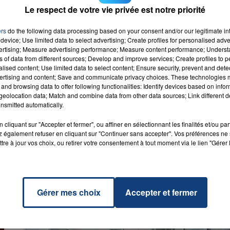
s s'enchaînent donc pour les marchands de fioul dans la
Le respect de votre vie privée est notre priorité
ers
do the following data processing based on your consent and/or our legitimate int
7h00 - 12h00
device; Use limited data to select advertising; Create profiles for personalised adver
LA TEAM DU WEEK-END
vertising; Measure advertising performance; Measure content performance; Unders
ns of data from different sources; Develop and improve services; Create profiles to 
alised content; Use limited data to select content; Ensure security, prevent and detect
ertising and content; Save and communicate privacy choices. These technologies
and browsing data to offer following functionalities: Identify devices based on infor
ora
RADIO CONTACT
eolocation data; Match and combine data from other data sources; Link different de
L G
nsmitted automatically.
cliquant sur "Accepter et fermer", ou affiner en sélectionnant les finalités et/ou pa
 également refuser en cliquant sur "Continuer sans accepter". Vos préférences ne 
tre à jour vos choix, ou retirer votre consentement à tout moment via le lien "Gérer 
Gérer mes choix
Accepter et fermer