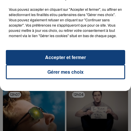
Vous pouvez accepter en cliquant sur "Accepter et fermer", ou affiner en
sélectionnant les finalités et/ou partenaires dans "Gérer mes choix".
Vous pouvez également refuser en cliquant sur "Continuer sans
accepter". Vos préférences ne s'appliqueront que pour ce site. Vous
pouvez mettre à jour vos choix, ou retirer votre consentement à tout
moment via le lien "Gérer les cookies" situé en bas de chaque page.
20 juillet 2026
UNE ADOLESCENTE DEVANT SE FAIRE
OPÉRER DE LA CHEVILLE RESSORT DE LA...
Accepter et fermer
La famille a porté plainte contre la clinique qui a
reconnu sa responsabilité et présenté ses
Gérer mes choix
excuses.
TITRES DIFFUSÉS
12h07
12h07
12h04
12h04