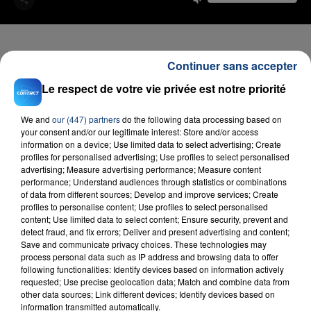
Continuer sans accepter
FIL D'ACTU
Le respect de votre vie privée est notre priorité
We and
our (447) partners
do the following data processing based on
your consent and/or our legitimate interest: Store and/or access
information on a device; Use limited data to select advertising; Create
profiles for personalised advertising; Use profiles to select personalised
advertising; Measure advertising performance; Measure content
performance; Understand audiences through statistics or combinations
of data from different sources; Develop and improve services; Create
profiles to personalise content; Use profiles to select personalised
content; Use limited data to select content; Ensure security, prevent and
23 juillet 2026
detect fraud, and fix errors; Deliver and present advertising and content;
INCENDIE MORTEL À LENS : UNE FEMME ET
Save and communicate privacy choices. These technologies may
SON BÉBÉ ENTRE LA VIE ET LA...
process personal data such as IP address and browsing data to offer
following functionalities: Identify devices based on information actively
Un homme s'est immolé par le feu après avoir
requested; Use precise geolocation data; Match and combine data from
aspergé sa compagne et leur bébé de trois mois
other data sources; Link different devices; Identify devices based on
d'un liquide inflammable.
information transmitted automatically.