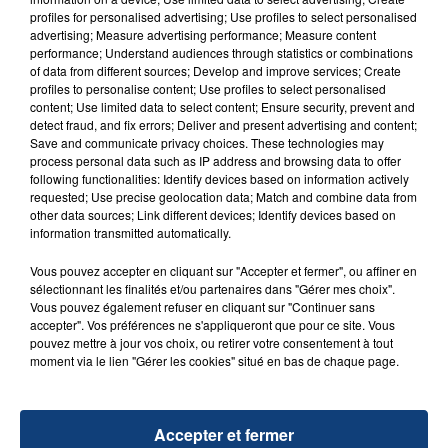
aspergé sa compagne et leur bébé de trois mois
profiles for personalised advertising; Use profiles to select personalised
d'un liquide inflammable.
advertising; Measure advertising performance; Measure content
performance; Understand audiences through statistics or combinations
of data from different sources; Develop and improve services; Create
profiles to personalise content; Use profiles to select personalised
content; Use limited data to select content; Ensure security, prevent and
detect fraud, and fix errors; Deliver and present advertising and content;
Save and communicate privacy choices. These technologies may
20 juillet 2026
process personal data such as IP address and browsing data to offer
UNE ADOLESCENTE DEVANT SE FAIRE
following functionalities: Identify devices based on information actively
requested; Use precise geolocation data; Match and combine data from
OPÉRER DE LA CHEVILLE RESSORT DE LA...
other data sources; Link different devices; Identify devices based on
La famille a porté plainte contre la clinique qui a
information transmitted automatically.
reconnu sa responsabilité et présenté ses
Vous pouvez accepter en cliquant sur "Accepter et fermer", ou affiner en
excuses.
TITRES DIFFUSÉS
sélectionnant les finalités et/ou partenaires dans "Gérer mes choix".
Vous pouvez également refuser en cliquant sur "Continuer sans
accepter". Vos préférences ne s'appliqueront que pour ce site. Vous
pouvez mettre à jour vos choix, ou retirer votre consentement à tout
20h53
20h53
20h49
20h49
moment via le lien "Gérer les cookies" situé en bas de chaque page.
Accepter et fermer