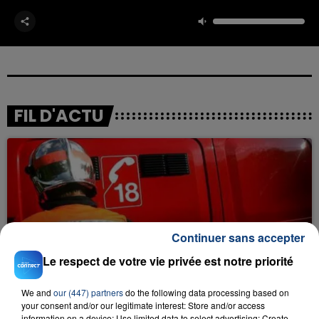
FIL D'ACTU
Continuer sans accepter
23 juillet 2026
Le respect de votre vie privée est notre priorité
INCENDIE MORTEL À LENS : UNE FEMME ET
SON BÉBÉ ENTRE LA VIE ET LA...
We and
our (447) partners
do the following data processing based on
Un homme s'est immolé par le feu après avoir
your consent and/or our legitimate interest: Store and/or access
information on a device; Use limited data to select advertising; Create