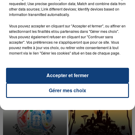
requested; Use precise geolocation data; Match and combine data from
other data sources; Link different devices; Identify devices based on
information transmitted automatically.
Vous pouvez accepter en cliquant sur "Accepter et fermer", ou affiner en
sélectionnant les finalités et/ou partenaires dans "Gérer mes choix".
20 juillet 2026
Vous pouvez également refuser en cliquant sur "Continuer sans
UNE ADOLESCENTE DEVANT SE FAIRE
accepter". Vos préférences ne s'appliqueront que pour ce site. Vous
OPÉRER DE LA CHEVILLE RESSORT DE LA...
pouvez mettre à jour vos choix, ou retirer votre consentement à tout
moment via le lien "Gérer les cookies" situé en bas de chaque page.
La famille a porté plainte contre la clinique qui a
reconnu sa responsabilité et présenté ses
excuses.
TITRES DIFFUSÉS
Accepter et fermer
Gérer mes choix
15h54
15h54
15h47
15h47