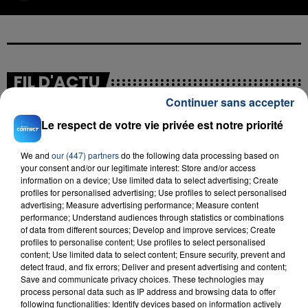
FIL D'ACTU
Continuer sans accepter
Le respect de votre vie privée est notre priorité
We and
our (447) partners
do the following data processing based on
your consent and/or our legitimate interest: Store and/or access
information on a device; Use limited data to select advertising; Create
profiles for personalised advertising; Use profiles to select personalised
advertising; Measure advertising performance; Measure content
23 juillet 2026
performance; Understand audiences through statistics or combinations
INCENDIE MORTEL À LENS : UNE FEMME ET
of data from different sources; Develop and improve services; Create
profiles to personalise content; Use profiles to select personalised
SON BÉBÉ ENTRE LA VIE ET LA...
content; Use limited data to select content; Ensure security, prevent and
Un homme s'est immolé par le feu après avoir
detect fraud, and fix errors; Deliver and present advertising and content;
aspergé sa compagne et leur bébé de trois mois
Save and communicate privacy choices. These technologies may
process personal data such as IP address and browsing data to offer
d'un liquide inflammable.
following functionalities: Identify devices based on information actively