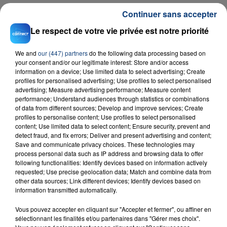
Continuer sans accepter
Le respect de votre vie privée est notre priorité
We and
our (447) partners
do the following data processing based on
your consent and/or our legitimate interest: Store and/or access
information on a device; Use limited data to select advertising; Create
profiles for personalised advertising; Use profiles to select personalised
23 juillet 2026
advertising; Measure advertising performance; Measure content
INCENDIE MORTEL À LENS : UNE FEMME ET
performance; Understand audiences through statistics or combinations
of data from different sources; Develop and improve services; Create
SON BÉBÉ ENTRE LA VIE ET LA...
profiles to personalise content; Use profiles to select personalised
Un homme s'est immolé par le feu après avoir
content; Use limited data to select content; Ensure security, prevent and
aspergé sa compagne et leur bébé de trois mois
detect fraud, and fix errors; Deliver and present advertising and content;
Save and communicate privacy choices. These technologies may
d'un liquide inflammable.
process personal data such as IP address and browsing data to offer
following functionalities: Identify devices based on information actively
requested; Use precise geolocation data; Match and combine data from
other data sources; Link different devices; Identify devices based on
information transmitted automatically.
Vous pouvez accepter en cliquant sur "Accepter et fermer", ou affiner en
20 juillet 2026
sélectionnant les finalités et/ou partenaires dans "Gérer mes choix".
UNE ADOLESCENTE DEVANT SE FAIRE