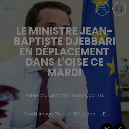
LE MINISTRE JEAN-
BAPTISTE DJEBBARI
EN DÉPLACEMENT
DANS L'OISE CE
MARDI
Publié : 26 juillet 2021 à 8h28 par I.D.
Crédit image:
Twitter @Djebbari_JB