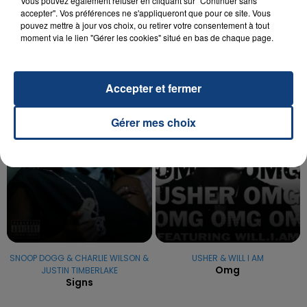
Vous pouvez également refuser en cliquant sur "Continuer sans
OPÉRER DE LA CHEVILLE RESSORT DE LA...
accepter". Vos préférences ne s'appliqueront que pour ce site. Vous
pouvez mettre à jour vos choix, ou retirer votre consentement à tout
La famille a porté plainte contre la clinique qui a
moment via le lien "Gérer les cookies" situé en bas de chaque page.
reconnu sa responsabilité et présenté ses
excuses.
TITRES DIFFUSÉS
Accepter et fermer
20h09
20h09
20h07
20h07
Gérer mes choix
SNOOP DOGG & CHARLIE WILSON &
USHER & WILL I AM
Omg
JUSTIN TIMBERLAKE
Signs