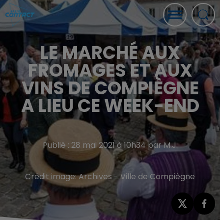
LE MARCHÉ AUX
FROMAGES ET AUX
VINS DE COMPIÈGNE
A LIEU CE WEEK-END
Publié : 28 mai 2021 à 10h34 par M.J.
Crédit image:
Archives - Ville de Compiègne