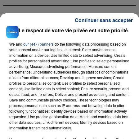
Continuer sans accepter
FIL D'ACTU
Le respect de votre vie privée est notre priorité
We and
our (447) partners
do the following data processing based on
your consent and/or our legitimate interest: Store and/or access
information on a device; Use limited data to select advertising; Create
profiles for personalised advertising; Use profiles to select personalised
advertising; Measure advertising performance; Measure content
performance; Understand audiences through statistics or combinations
of data from different sources; Develop and improve services; Create
23 juillet 2026
profiles to personalise content; Use profiles to select personalised
INCENDIE MORTEL À LENS : UNE FEMME ET
content; Use limited data to select content; Ensure security, prevent and
detect fraud, and fix errors; Deliver and present advertising and content;
SON BÉBÉ ENTRE LA VIE ET LA...
Save and communicate privacy choices. These technologies may
Un homme s'est immolé par le feu après avoir
process personal data such as IP address and browsing data to offer
aspergé sa compagne et leur bébé de trois mois
following functionalities: Identify devices based on information actively
requested; Use precise geolocation data; Match and combine data from
d'un liquide inflammable.
other data sources; Link different devices; Identify devices based on
information transmitted automatically.