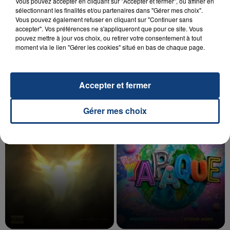
Vous pouvez accepter en cliquant sur "Accepter et fermer", ou affiner en
sélectionnant les finalités et/ou partenaires dans "Gérer mes choix".
Vous pouvez également refuser en cliquant sur "Continuer sans
accepter". Vos préférences ne s'appliqueront que pour ce site. Vous
20 juillet 2026
pouvez mettre à jour vos choix, ou retirer votre consentement à tout
UNE ADOLESCENTE DEVANT SE FAIRE
moment via le lien "Gérer les cookies" situé en bas de chaque page.
OPÉRER DE LA CHEVILLE RESSORT DE LA...
La famille a porté plainte contre la clinique qui a
reconnu sa responsabilité et présenté ses
Accepter et fermer
excuses.
TITRES DIFFUSÉS
Gérer mes choix
4h45
4h45
4h41
4h41