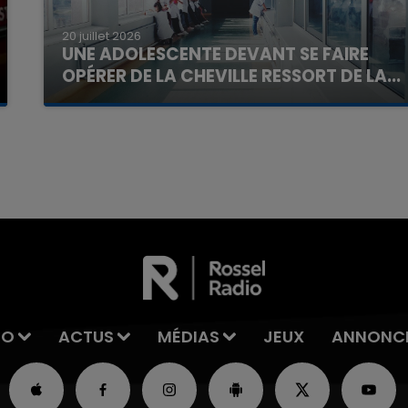
20 juillet 2026
UNE ADOLESCENTE DEVANT SE FAIRE
OPÉRER DE LA CHEVILLE RESSORT DE LA...
La famille a porté plainte contre la clinique qui a
reconnu sa responsabilité et présenté ses
7h00 - 11h00
excuses.
La Team de l'été
IO
ACTUS
MÉDIAS
JEUX
ANNONC