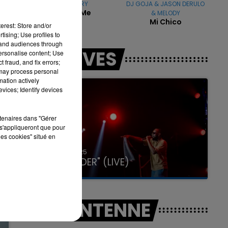
KATY PERRY
DJ GOJA & JASON DERULO
Part Of Me
& MELODY
Mi Chico
erest: Store and/or
tising; Use profiles to
tand audiences through
7h00 - 11h00
LES LIVES
personalise content; Use
LA TEAM DE L'ÉTÉ
 fraud, and fix errors;
 may process personal
mation actively
vices; Identify devices
rtenaires dans "Gérer
s'appliqueront que pour
les cookies" situé en
31 janvier 2025
GIMS "SPIDER" (LIVE)
A L'ANTENNE