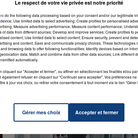
Le respect de votre vie privée est notre priorité
ers
do the following data processing based on your consent and/or our legitimate int
device; Use limited data to select advertising; Create profiles for personalised adver
vertising; Measure advertising performance; Measure content performance; Unders
ns of data from different sources; Develop and improve services; Create profiles to 
f Me
RADIO CONTACT
alised content; Use limited data to select content; Ensure security, prevent and detect
ERRY
ertising and content; Save and communicate privacy choices. These technologies
and browsing data to offer following functionalities: Identify devices based on infor
eolocation data; Match and combine data from other data sources; Link different de
nsmitted automatically.
cliquant sur "Accepter et fermer", ou affiner en sélectionnant les finalités et/ou pa
 également refuser en cliquant sur "Continuer sans accepter". Vos préférences ne 
tre à jour vos choix, ou retirer votre consentement à tout moment via le lien "Gérer 
Gérer mes choix
Accepter et fermer