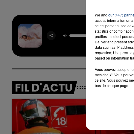
We and
our (447) partn
access information on a 
select personalised ad
statistics or combinatio
Part O
profiles to select person
KATY P
Deliver and present adv
data such as IP address 
requested; Use precise g
based on information tra
Vous pouvez accepter en 
mes choix". Vous pouvez
ce site. Vous pouvez met
FIL D'ACTU
bas de chaque page.