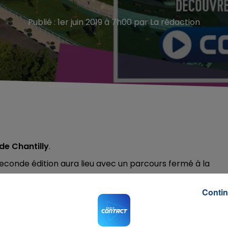
Publié : 1er juin 2019 à 7h00 par La rédaction
de Chantilly
.
seconde édition aura lieu avec un parcours fermé à la
Contin
Km - Run Dance Party - Marathon - Marathon en Trio