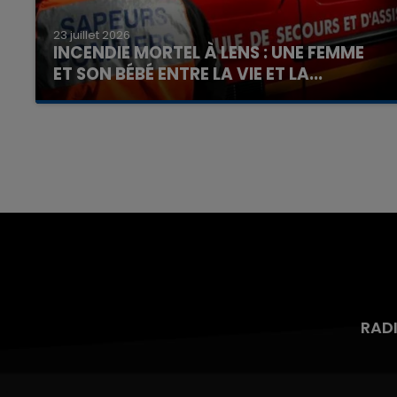
23 juillet 2026
INCENDIE MORTEL À LENS : UNE FEMME
ET SON BÉBÉ ENTRE LA VIE ET LA...
Un homme s'est immolé par le feu après avoir
aspergé sa compagne et leur bébé de trois
mois d'un liquide inflammable.
RAD