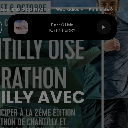
Live :
RADIO CONTACT
Webradios
Podcasts
Part Of Me
KATY PERRY
ILLY AVEC