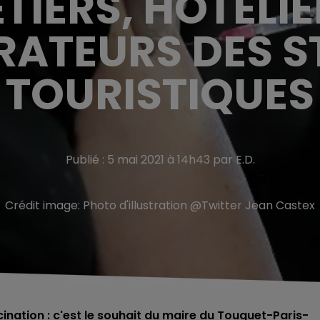
TIERS, HÔTELIE
RATEURS DES S
TOURISTIQUES
Publié : 5 mai 2021 à 14h43 par E.D.
Crédit image:
Photo d'illustration @Twitter Jean Castex
accination : c'est le souhait du maire du Touquet-Paris-