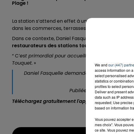
Plage !
La station s’attend en effet à une arrivée massive d
dans les commerces, terrasses et restaurants.
Dans ce contexte, Daniel Fasquelle demande au g
restaurateurs des stations touristiques
de pouvoir
“ C
’est primordial pour accueillir sereinement, et au
Touquet.
»
We and
our (447) partn
access information on a 
Daniel Fasquelle demande l’élargissement de l
select personalised ad
cal
statistics or combinatio
profiles to select person
Publiée par
Ville du Touqu
Deliver and present adv
data such as IP address 
Téléchargez gratuitement l'application Contact F
requested; Use precise g
based on information tra
Vous pouvez accepter en 
mes choix". Vous pouvez
ce site. Vous pouvez met