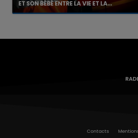
ET SON BÉBÉ ENTRE LA VIE ET LA...
Un homme s'est immolé par le feu après avoir
aspergé sa compagne et leur bébé de trois
mois d'un liquide inflammable.
RAD
Contacts
Mention