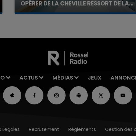
OPÉRER DE LA CHEVILLE RESSORT DE LA...
La famille a porté plainte contre la clinique qui a
reconnu sa responsabilité et présenté ses
excuses.
IO
ACTUS
MÉDIAS
JEUX
ANNONC
s Légales
Recrutement
Règlements
Gestion des 