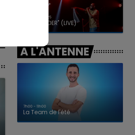
31 janvier 2025
GIMS "SPIDER" (LIVE)
A L'ANTENNE
7h00 - 11h00
La Team de l'été