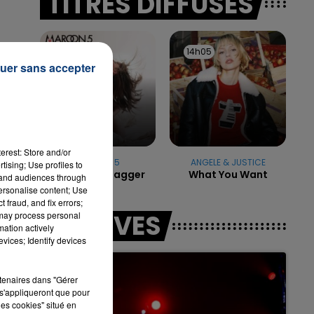
TITRES DIFFUSÉS
s
7h00 - 11h00
14h08
14h08
14h05
14h05
LA TEAM DE L'ÉTÉ
uer sans accepter
erest: Store and/or
MAROON 5
ANGELE & JUSTICE
tising; Use profiles to
Moves Like Jagger
What You Want
tand audiences through
personalise content; Use
 fraud, and fix errors;
LES LIVES
 may process personal
mation actively
vices; Identify devices
rtenaires dans "Gérer
s'appliqueront que pour
les cookies" situé en