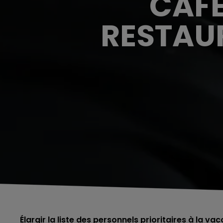
CAFE
RESTAU
Élargir la liste des personnels prioritaires à la v