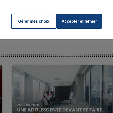
Like
RADIO CONTACT
er
N 5
Gérer mes choix
Accepter et fermer
7h00 - 11h00
La Team de l'été
20 juillet 2026
UNE ADOLESCENTE DEVANT SE FAIRE