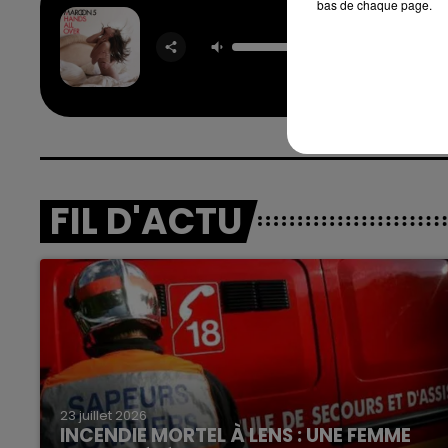
bas de chaque page.
Moves 
Jagg
MAROO
FIL D'ACTU
23 juillet 2026
INCENDIE MORTEL À LENS : UNE FEMME