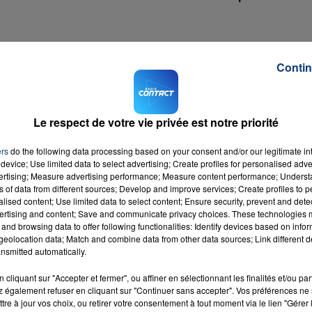
e touristes
à partir du 19 mai
, date de reprise des activité
Contin
ouvernement de permettre
aux cafetiers, hôteliers et
 se faire vacciner contre la Covid-19.
Le respect de votre vie privée est notre priorité
 plus vite, le public dans les stations telles que Le
ers
do the following data processing based on your consent and/or our legitimate int
device; Use limited data to select advertising; Create profiles for personalised adver
a liste des personnels prioritaires à la vaccination Le
vertising; Measure advertising performance; Measure content performance; Unders
endrier du...
ns of data from different sources; Develop and improve services; Create profiles to 
alised content; Use limited data to select content; Ensure security, prevent and detect
et-Paris-Plage
sur
Mardi 4 mai 2021
ertising and content; Save and communicate privacy choices. These technologies
and browsing data to offer following functionalities: Identify devices based on infor
M sur
et
eolocation data; Match and combine data from other data sources; Link different de
nsmitted automatically.
cliquant sur "Accepter et fermer", ou affiner en sélectionnant les finalités et/ou pa
 également refuser en cliquant sur "Continuer sans accepter". Vos préférences ne 
tre à jour vos choix, ou retirer votre consentement à tout moment via le lien "Gérer 