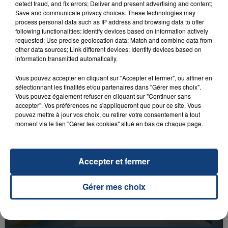
detect fraud, and fix errors; Deliver and present advertising and content;
Save and communicate privacy choices. These technologies may
process personal data such as IP address and browsing data to offer
following functionalities: Identify devices based on information actively
requested; Use precise geolocation data; Match and combine data from
other data sources; Link different devices; Identify devices based on
information transmitted automatically.
23 juillet 2026
INCENDIE MORTEL À LENS : UNE FEMME ET
Vous pouvez accepter en cliquant sur "Accepter et fermer", ou affiner en
SON BÉBÉ ENTRE LA VIE ET LA...
sélectionnant les finalités et/ou partenaires dans "Gérer mes choix".
Un homme s'est immolé par le feu après avoir
Vous pouvez également refuser en cliquant sur "Continuer sans
accepter". Vos préférences ne s'appliqueront que pour ce site. Vous
aspergé sa compagne et leur bébé de trois mois
pouvez mettre à jour vos choix, ou retirer votre consentement à tout
d'un liquide inflammable.
moment via le lien "Gérer les cookies" situé en bas de chaque page.
Accepter et fermer
Gérer mes choix
20 juillet 2026
UNE ADOLESCENTE DEVANT SE FAIRE
OPÉRER DE LA CHEVILLE RESSORT DE LA...
La famille a porté plainte contre la clinique qui a