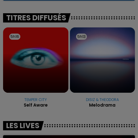
reconnu sa responsabilité et présenté ses
excuses.
TITRES DIFFUSÉS
5h16
5h16
5h13
5h13
TEMPER CITY
DISIZ & THEODORA
Self Aware
Melodrama
LES LIVES