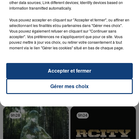
other data sources; Link different devices; Identify devices based on
aspergé sa compagne et leur bébé de trois mois
information transmitted automatically.
d'un liquide inflammable.
Vous pouvez accepter en cliquant sur "Accepter et fermer", ou affiner en
sélectionnant les finalités et/ou partenaires dans "Gérer mes choix".
Vous pouvez également refuser en cliquant sur "Continuer sans
accepter". Vos préférences ne s'appliqueront que pour ce site. Vous
pouvez mettre à jour vos choix, ou retirer votre consentement à tout
moment via le lien "Gérer les cookies" situé en bas de chaque page.
20 juillet 2026
UNE ADOLESCENTE DEVANT SE FAIRE
OPÉRER DE LA CHEVILLE RESSORT DE LA...
Accepter et fermer
La famille a porté plainte contre la clinique qui a
reconnu sa responsabilité et présenté ses
Gérer mes choix
excuses.
TITRES DIFFUSÉS
9h28
9h28
9h24
9h24