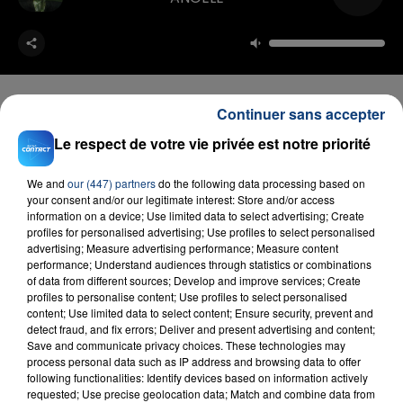
Continuer sans accepter
Le respect de votre vie privée est notre priorité
FIL D'ACTU
We and
our (447) partners
do the following data processing based on
your consent and/or our legitimate interest: Store and/or access
information on a device; Use limited data to select advertising; Create
profiles for personalised advertising; Use profiles to select personalised
advertising; Measure advertising performance; Measure content
performance; Understand audiences through statistics or combinations
of data from different sources; Develop and improve services; Create
profiles to personalise content; Use profiles to select personalised
content; Use limited data to select content; Ensure security, prevent and
detect fraud, and fix errors; Deliver and present advertising and content;
23 juillet 2026
Save and communicate privacy choices. These technologies may
INCENDIE MORTEL À LENS : UNE FEMME ET
process personal data such as IP address and browsing data to offer
SON BÉBÉ ENTRE LA VIE ET LA...
following functionalities: Identify devices based on information actively
requested; Use precise geolocation data; Match and combine data from
Un homme s'est immolé par le feu après avoir