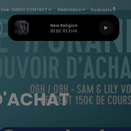
Live :
RADIO CONTACT
Webradios
Podcasts
New Religion
BEBE REXHA
D'ACHAT