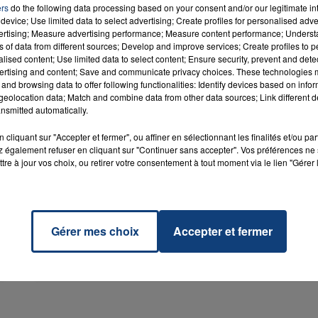
ers
do the following data processing based on your consent and/or our legitimate int
device; Use limited data to select advertising; Create profiles for personalised adver
vertising; Measure advertising performance; Measure content performance; Unders
ns of data from different sources; Develop and improve services; Create profiles to 
alised content; Use limited data to select content; Ensure security, prevent and detect
ertising and content; Save and communicate privacy choices. These technologies
and browsing data to offer following functionalities: Identify devices based on infor
eolocation data; Match and combine data from other data sources; Link different de
nsmitted automatically.
cliquant sur "Accepter et fermer", ou affiner en sélectionnant les finalités et/ou pa
 également refuser en cliquant sur "Continuer sans accepter". Vos préférences ne 
tre à jour vos choix, ou retirer votre consentement à tout moment via le lien "Gérer 
20 juillet 2026
Gérer mes choix
Accepter et fermer
UNE ADOLESCENTE DEVANT SE FAIRE
OPÉRER DE LA CHEVILLE RESSORT DE LA...
La famille a porté plainte contre la clinique qui a
reconnu sa responsabilité et présenté ses
excuses.