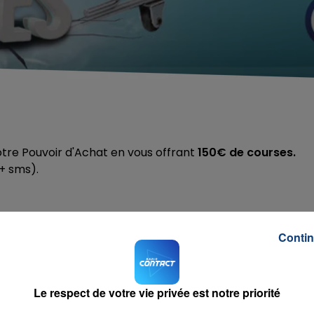
re Pouvoir d'Achat en vous offrant
150€ de courses.
+ sms).
Contin
igion
RADIO CONTACT
EXHA
Le respect de votre vie privée est notre priorité