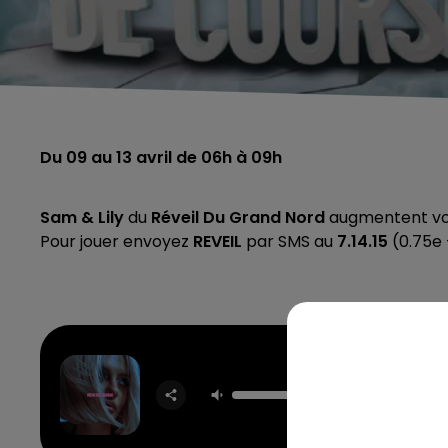
Du 09 au 13 avril de 06h à 09h
Sam & Lily
du
Réveil Du Grand Nord
augmentent vot
Pour jouer envoyez
REVEIL
par SMS au
7.14.15
(0.75e 
New Rel
BEBE R