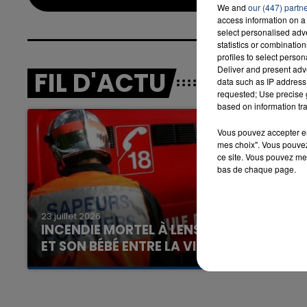
We and
our (447) partn
access information on a 
select personalised ad
statistics or combinatio
profiles to select person
Deliver and present adv
FIL D'ACTU
data such as IP address 
requested; Use precise g
based on information tra
Vous pouvez accepter en 
mes choix". Vous pouvez
ce site. Vous pouvez met
bas de chaque page.
23 juillet 2026
INCENDIE MORTEL À LENS : UNE FEMME
ET SON BÉBÉ ENTRE LA VIE ET LA...
Un homme s'est immolé par le feu après avoir
aspergé sa compagne et leur bébé de trois
mois d'un liquide inflammable.