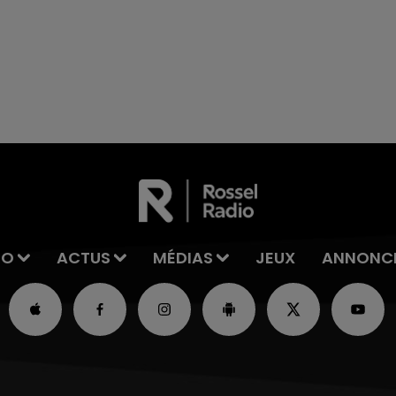
7h00 - 11h00
La Team de l'été
IO
ACTUS
MÉDIAS
JEUX
ANNONC