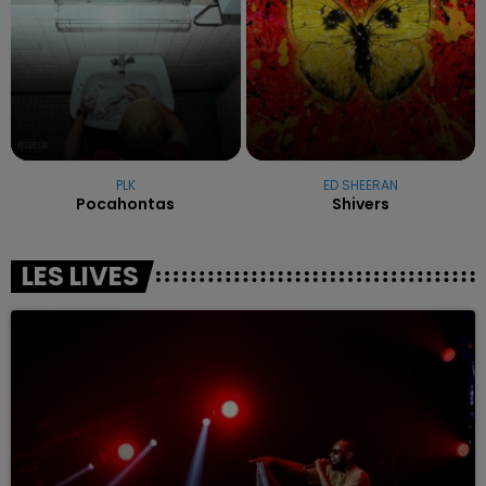
PLK
ED SHEERAN
Pocahontas
Shivers
LES LIVES