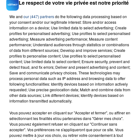
Le respect de votre vie privée est notre priorité
Pocahontas
PLK
We and
our (447) partners
do the following data processing based on
your consent and/or our legitimate interest: Store and/or access
information on a device; Use limited data to select advertising; Create
profiles for personalised advertising; Use profiles to select personalised
advertising; Measure advertising performance; Measure content
performance; Understand audiences through statistics or combinations
of data from different sources; Develop and improve services; Create
profiles to personalise content; Use profiles to select personalised
content; Use limited data to select content; Ensure security, prevent and
FIL D'ACTU
detect fraud, and fix errors; Deliver and present advertising and content;
Save and communicate privacy choices. These technologies may
process personal data such as IP address and browsing data to offer
following functionalities: Identify devices based on information actively
requested; Use precise geolocation data; Match and combine data from
other data sources; Link different devices; Identify devices based on
information transmitted automatically.
Vous pouvez accepter en cliquant sur "Accepter et fermer", ou affiner en
sélectionnant les finalités et/ou partenaires dans "Gérer mes choix".
Vous pouvez également refuser en cliquant sur "Continuer sans
accepter". Vos préférences ne s'appliqueront que pour ce site. Vous
23 juillet 2026
INCENDIE MORTEL À LENS : UNE FEMME ET
pouvez mettre à jour vos choix, ou retirer votre consentement à tout