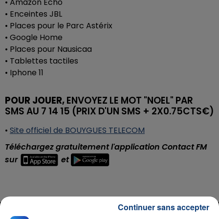
• Amazon Echo
• Enceintes JBL
• Places pour le Parc Astérix
• Google Home
• Places pour Nausicaa
• Tablettes tactiles
• Iphone 11
POUR JOUER,
ENVOYEZ LE MOT "NOEL" PAR
SMS AU 7 14 15 (PRIX D'UN SMS + 2X0.75CTS€)
•
Site officiel de BOUYGUES TELECOM
Téléchargez gratuitement l'application Contact FM
sur
et
Continuer sans accepter
RADIO CONTACT