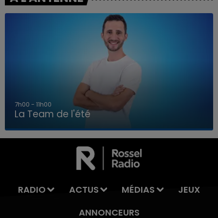
7h00 - 11h00
La Team de l'été
7h00 - 11h00
LA TEAM DE L'ÉTÉ
RADIO
ACTUS
MÉDIAS
JEUX
ANNONCEURS