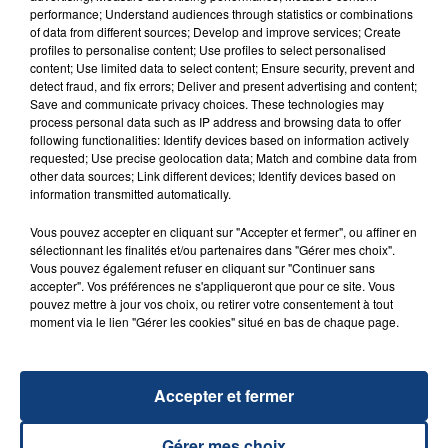
performance; Understand audiences through statistics or combinations
of data from different sources; Develop and improve services; Create
profiles to personalise content; Use profiles to select personalised
content; Use limited data to select content; Ensure security, prevent and
20 juillet 2026
detect fraud, and fix errors; Deliver and present advertising and content;
UNE ADOLESCENTE DEVANT SE FAIRE
Save and communicate privacy choices. These technologies may
OPÉRER DE LA CHEVILLE RESSORT DE LA...
process personal data such as IP address and browsing data to offer
following functionalities: Identify devices based on information actively
La famille a porté plainte contre la clinique qui a
requested; Use precise geolocation data; Match and combine data from
reconnu sa responsabilité et présenté ses
other data sources; Link different devices; Identify devices based on
information transmitted automatically.
excuses.
TITRES DIFFUSÉS
Vous pouvez accepter en cliquant sur "Accepter et fermer", ou affiner en
sélectionnant les finalités et/ou partenaires dans "Gérer mes choix".
Vous pouvez également refuser en cliquant sur "Continuer sans
17h45
17h45
17h43
17h43
accepter". Vos préférences ne s'appliqueront que pour ce site. Vous
pouvez mettre à jour vos choix, ou retirer votre consentement à tout
moment via le lien "Gérer les cookies" situé en bas de chaque page.
Accepter et fermer
Gérer mes choix