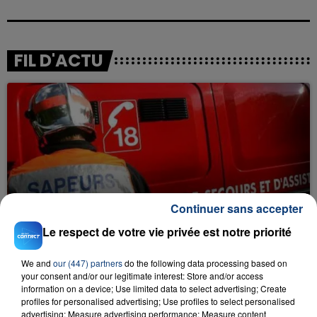
FIL D'ACTU
23 juillet 2026
Continuer sans accepter
INCENDIE MORTEL À LENS : UNE FEMME ET
SON BÉBÉ ENTRE LA VIE ET LA...
Le respect de votre vie privée est notre priorité
Un homme s'est immolé par le feu après avoir
aspergé sa compagne et leur bébé de trois mois
We and
our (447) partners
do the following data processing based on
your consent and/or our legitimate interest: Store and/or access
d'un liquide inflammable.
information on a device; Use limited data to select advertising; Create
profiles for personalised advertising; Use profiles to select personalised
advertising; Measure advertising performance; Measure content