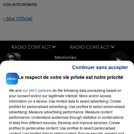
vos entretiens.
• Site Officiel
RADIO CONTACT
Memories
DAVID GUETTA
Continuer sans accepter
Le respect de votre vie privée est notre priorité
We and
our (447) partners
do the following data processing based on
your consent and/or our legitimate interest: Store and/or access
information on a device; Use limited data to select advertising; Create
profiles for personalised advertising; Use profiles to select personalised
advertising; Measure advertising performance; Measure content
FIL D'ACTU
performance; Understand audiences through statistics or combinations
of data from different sources; Develop and improve services; Create
profiles to personalise content; Use profiles to select personalised
content; Use limited data to select content; Ensure security, prevent and