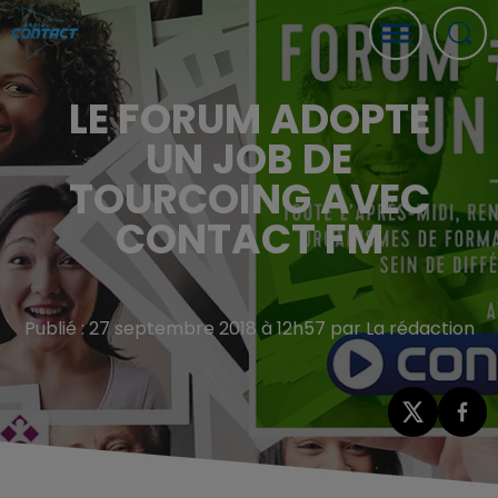
LE FORUM ADOPTE
UN JOB DE
TOURCOING AVEC
CONTACT FM
Publié : 27 septembre 2018 à 12h57 par La rédaction