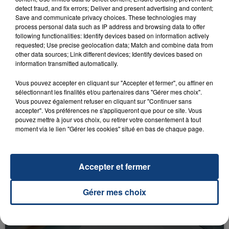
detect fraud, and fix errors; Deliver and present advertising and content;
Save and communicate privacy choices. These technologies may
process personal data such as IP address and browsing data to offer
following functionalities: Identify devices based on information actively
requested; Use precise geolocation data; Match and combine data from
other data sources; Link different devices; Identify devices based on
information transmitted automatically.
23 juillet 2026
INCENDIE MORTEL À LENS : UNE FEMME ET
Vous pouvez accepter en cliquant sur "Accepter et fermer", ou affiner en
SON BÉBÉ ENTRE LA VIE ET LA...
sélectionnant les finalités et/ou partenaires dans "Gérer mes choix".
Vous pouvez également refuser en cliquant sur "Continuer sans
Un homme s'est immolé par le feu après avoir
accepter". Vos préférences ne s'appliqueront que pour ce site. Vous
aspergé sa compagne et leur bébé de trois mois
pouvez mettre à jour vos choix, ou retirer votre consentement à tout
moment via le lien "Gérer les cookies" situé en bas de chaque page.
d'un liquide inflammable.
Accepter et fermer
Gérer mes choix
20 juillet 2026
UNE ADOLESCENTE DEVANT SE FAIRE
OPÉRER DE LA CHEVILLE RESSORT DE LA...