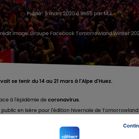
Publié : 5 mars 2020 à 9h55 par M.J.
rédit image:
Groupe Facebook Tomorrowland Winter 20
vait se tenir du 14 au 21 mars à l'Alpe d'Huez.
 face à l'épidémie de
coronavirus
.
de public en Isère pour l'édition hivernale de Tomorrowland
 possibilité exponentielle de propagation du virus.
Contin
nger musique électro et ski. L'an dernier, des milliers de
ssemblées pour ce rendez-vous référence.