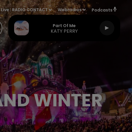
Live :
RADIO CONTACT
Webradios
Podcasts
Part Of Me
KATY PERRY
AND WINTER