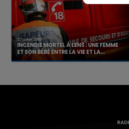
23 juillet 2026
INCENDIE MORTEL À LENS : UNE FEMME
ET SON BÉBÉ ENTRE LA VIE ET LA...
Un homme s'est immolé par le feu après avoir
aspergé sa compagne et leur bébé de trois
mois d'un liquide inflammable.
RAD