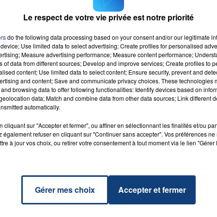
attendues à l'Alpe d'Huez cette année.
Le respect de votre vie privée est notre priorité
M sur
et
ers
do the following data processing based on your consent and/or our legitimate int
device; Use limited data to select advertising; Create profiles for personalised adver
vertising; Measure advertising performance; Measure content performance; Unders
ns of data from different sources; Develop and improve services; Create profiles to 
alised content; Use limited data to select content; Ensure security, prevent and detect
ertising and content; Save and communicate privacy choices. These technologies
and browsing data to offer following functionalities: Identify devices based on infor
eolocation data; Match and combine data from other data sources; Link different de
f Me
RADIO CONTACT
nsmitted automatically.
ERRY
cliquant sur "Accepter et fermer", ou affiner en sélectionnant les finalités et/ou pa
 également refuser en cliquant sur "Continuer sans accepter". Vos préférences ne 
tre à jour vos choix, ou retirer votre consentement à tout moment via le lien "Gérer 
Gérer mes choix
Accepter et fermer