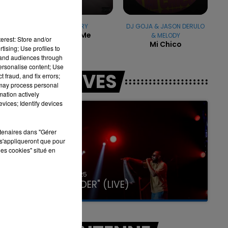
KATY PERRY
DJ GOJA & JASON DERULO
Part Of Me
& MELODY
erest: Store and/or
Mi Chico
7h00 - 11h00
tising; Use profiles to
LA TEAM DE L'ÉTÉ
tand audiences through
personalise content; Use
LES LIVES
 fraud, and fix errors;
 may process personal
mation actively
vices; Identify devices
rtenaires dans "Gérer
s'appliqueront que pour
les cookies" situé en
31 janvier 2025
GIMS "SPIDER" (LIVE)