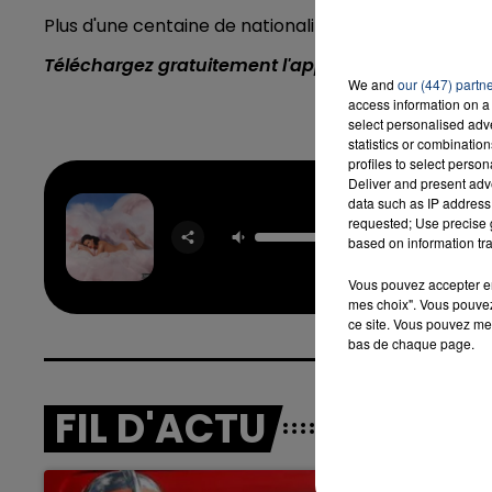
Plus d'une centaine de nationalités étaient encore 
Téléchargez gratuitement l'application Contact F
We and
our (447) partn
access information on a 
select personalised ad
statistics or combinatio
profiles to select person
Deliver and present adv
data such as IP address 
requested; Use precise g
Part O
based on information tra
KATY P
Vous pouvez accepter en 
mes choix". Vous pouvez
ce site. Vous pouvez met
bas de chaque page.
FIL D'ACTU