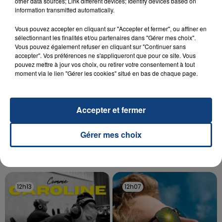
Un homme s'est immolé par le feu après avoir
other data sources; Link different devices; Identify devices based on
information transmitted automatically.
aspergé sa compagne et leur bébé de trois mois
d'un liquide inflammable.
Vous pouvez accepter en cliquant sur "Accepter et fermer", ou affiner en
sélectionnant les finalités et/ou partenaires dans "Gérer mes choix".
Vous pouvez également refuser en cliquant sur "Continuer sans
accepter". Vos préférences ne s'appliqueront que pour ce site. Vous
pouvez mettre à jour vos choix, ou retirer votre consentement à tout
moment via le lien "Gérer les cookies" situé en bas de chaque page.
20 juillet 2026
UNE ADOLESCENTE DEVANT SE FAIRE
Accepter et fermer
OPÉRER DE LA CHEVILLE RESSORT DE LA...
La famille a porté plainte contre la clinique qui a
Gérer mes choix
reconnu sa responsabilité et présenté ses
excuses.
TITRES DIFFUSÉS
12h13
12h13
12h07
12h07