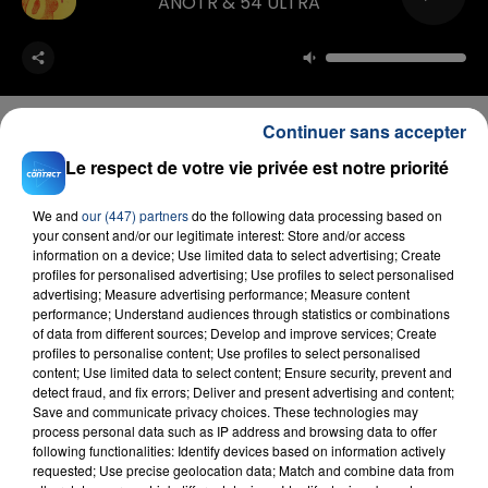
ANOTR & 54 ULTRA
Continuer sans accepter
Le respect de votre vie privée est notre priorité
FIL D'ACTU
We and
our (447) partners
do the following data processing based on
your consent and/or our legitimate interest: Store and/or access
information on a device; Use limited data to select advertising; Create
profiles for personalised advertising; Use profiles to select personalised
advertising; Measure advertising performance; Measure content
performance; Understand audiences through statistics or combinations
of data from different sources; Develop and improve services; Create
profiles to personalise content; Use profiles to select personalised
content; Use limited data to select content; Ensure security, prevent and
detect fraud, and fix errors; Deliver and present advertising and content;
Save and communicate privacy choices. These technologies may
23 juillet 2026
INCENDIE MORTEL À LENS : UNE FEMME ET
process personal data such as IP address and browsing data to offer
following functionalities: Identify devices based on information actively
SON BÉBÉ ENTRE LA VIE ET LA...
requested; Use precise geolocation data; Match and combine data from