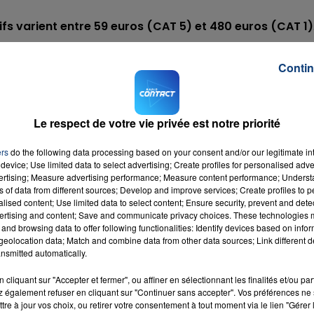
rifs varient entre 59 euros (CAT 5) et 480 euros (CAT 1)
.
le site internet du club
, trois journées de vente sont
Contin
Le respect de votre vie privée est notre priorité
ers
do the following data processing based on your consent and/or our legitimate int
ière journée, le FC Chambly accueilera Valenciennes.
device; Use limited data to select advertising; Create profiles for personalised adver
vertising; Measure advertising performance; Measure content performance; Unders
n vente dès DEMAIN !!
https://t.co/duOOalUuqP
ns of data from different sources; Develop and improve services; Create profiles to 
alised content; Use limited data to select content; Ensure security, prevent and detect
SE (@FCCOISE)
18 juin 2019
ertising and content; Save and communicate privacy choices. These technologies
and browsing data to offer following functionalities: Identify devices based on infor
M sur
et
eolocation data; Match and combine data from other data sources; Link different de
nsmitted automatically.
cliquant sur "Accepter et fermer", ou affiner en sélectionnant les finalités et/ou pa
 également refuser en cliquant sur "Continuer sans accepter". Vos préférences ne 
tre à jour vos choix, ou retirer votre consentement à tout moment via le lien "Gérer 