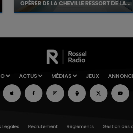
OPÉRER DE LA CHEVILLE RESSORT DE LA...
La famille a porté plainte contre la clinique qui a
reconnu sa responsabilité et présenté ses
excuses.
IO
ACTUS
MÉDIAS
JEUX
ANNONC
s Légales
Recrutement
Règlements
Gestion des 