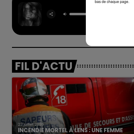
bas de chaque page.
Hate Th
Made Yo
Me
ARIA
GRAN
FIL D'ACTU
23 juillet 2026
INCENDIE MORTEL À LENS : UNE FEMME