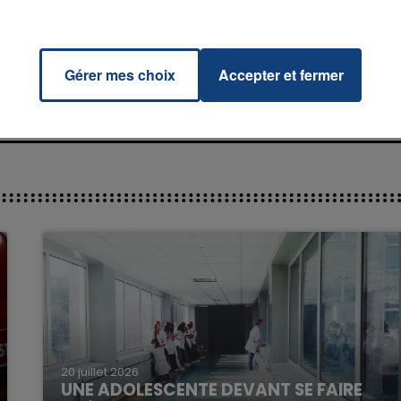
at I
u Love
RADIO CONTACT
NA
Gérer mes choix
Accepter et fermer
DE
7h00 - 11h00
La Team de l'été
20 juillet 2026
UNE ADOLESCENTE DEVANT SE FAIRE