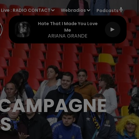
Live :
RADIO CONTACT
Webradios
Podcasts
Hate That I Made You Love
Me
ARIANA GRANDE
A CAMPAGNE
S