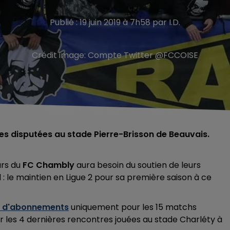
Publié : 19 juin 2019 à 7h58 par I.D.
Crédit image:
Compte Twitter @FCCOISE
s disputées au stade Pierre-Brisson de Beauvais.
urs du
FC Chambly
aura besoin du soutien de leurs
nd : le maintien en Ligue 2 pour sa première saison à ce
 d'abonnements
uniquement pour les 15 matchs
ur les 4 dernières rencontres jouées au stade
Charléty à