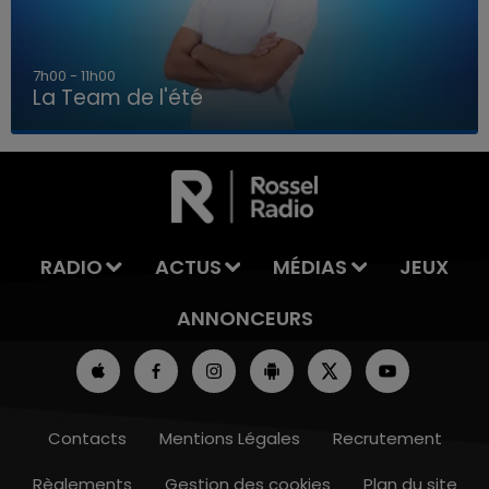
7h00 - 11h00
La Team de l'été
7h00 - 11h00
LA TEAM DE L'ÉTÉ
RADIO
ACTUS
MÉDIAS
JEUX
ANNONCEURS
Contacts
Mentions Légales
Recrutement
Règlements
Gestion des cookies
Plan du site