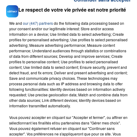
Le respect de votre vie privée est notre priorité
We and
our (447) partners
do the following data processing based on
your consent and/or our legitimate interest: Store and/or access
information on a device; Use limited data to select advertising; Create
profiles for personalised advertising; Use profiles to select personalised
23 juillet 2026
advertising; Measure advertising performance; Measure content
INCENDIE MORTEL À LENS : UNE FEMME ET
performance; Understand audiences through statistics or combinations
SON BÉBÉ ENTRE LA VIE ET LA...
of data from different sources; Develop and improve services; Create
Un homme s'est immolé par le feu après avoir
profiles to personalise content; Use profiles to select personalised
content; Use limited data to select content; Ensure security, prevent and
aspergé sa compagne et leur bébé de trois mois
detect fraud, and fix errors; Deliver and present advertising and content;
d'un liquide inflammable.
Save and communicate privacy choices. These technologies may
process personal data such as IP address and browsing data to offer
following functionalities: Identify devices based on information actively
requested; Use precise geolocation data; Match and combine data from
other data sources; Link different devices; Identify devices based on
information transmitted automatically.
Vous pouvez accepter en cliquant sur "Accepter et fermer", ou affiner en
20 juillet 2026
UNE ADOLESCENTE DEVANT SE FAIRE
sélectionnant les finalités et/ou partenaires dans "Gérer mes choix".
Vous pouvez également refuser en cliquant sur "Continuer sans
OPÉRER DE LA CHEVILLE RESSORT DE LA...
accepter". Vos préférences ne s'appliqueront que pour ce site. Vous