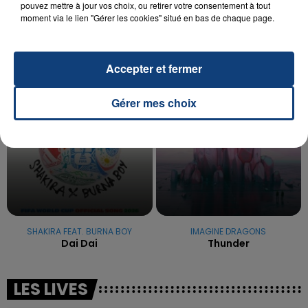
La famille a porté plainte contre la clinique qui a
pouvez mettre à jour vos choix, ou retirer votre consentement à tout
moment via le lien "Gérer les cookies" situé en bas de chaque page.
reconnu sa responsabilité et présenté ses
excuses.
TITRES DIFFUSÉS
Accepter et fermer
5h31
5h31
5h28
5h28
Gérer mes choix
SHAKIRA FEAT. BURNA BOY
IMAGINE DRAGONS
Dai Dai
Thunder
LES LIVES