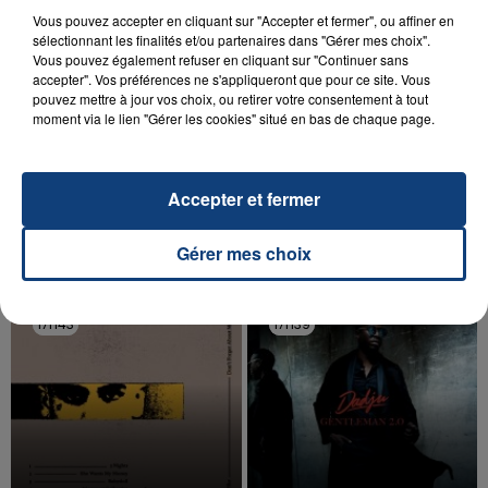
Vous pouvez accepter en cliquant sur "Accepter et fermer", ou affiner en
sélectionnant les finalités et/ou partenaires dans "Gérer mes choix".
Vous pouvez également refuser en cliquant sur "Continuer sans
accepter". Vos préférences ne s'appliqueront que pour ce site. Vous
pouvez mettre à jour vos choix, ou retirer votre consentement à tout
20 juillet 2026
moment via le lien "Gérer les cookies" situé en bas de chaque page.
UNE ADOLESCENTE DEVANT SE FAIRE
OPÉRER DE LA CHEVILLE RESSORT DE LA...
La famille a porté plainte contre la clinique qui a
Accepter et fermer
reconnu sa responsabilité et présenté ses
excuses.
TITRES DIFFUSÉS
Gérer mes choix
17h43
17h43
17h39
17h39