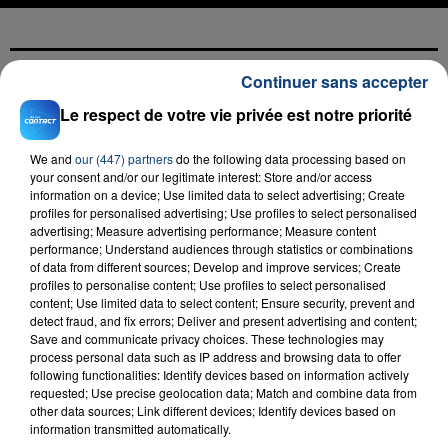
Continuer sans accepter
FIL D'ACTU
Le respect de votre vie privée est notre priorité
We and
our (447) partners
do the following data processing based on
your consent and/or our legitimate interest: Store and/or access
information on a device; Use limited data to select advertising; Create
profiles for personalised advertising; Use profiles to select personalised
advertising; Measure advertising performance; Measure content
performance; Understand audiences through statistics or combinations
of data from different sources; Develop and improve services; Create
profiles to personalise content; Use profiles to select personalised
23 juillet 2026
content; Use limited data to select content; Ensure security, prevent and
INCENDIE MORTEL À LENS : UNE FEMME ET
detect fraud, and fix errors; Deliver and present advertising and content;
Save and communicate privacy choices. These technologies may
SON BÉBÉ ENTRE LA VIE ET LA...
process personal data such as IP address and browsing data to offer
Un homme s'est immolé par le feu après avoir
following functionalities: Identify devices based on information actively
aspergé sa compagne et leur bébé de trois mois
requested; Use precise geolocation data; Match and combine data from
other data sources; Link different devices; Identify devices based on
d'un liquide inflammable.
information transmitted automatically.