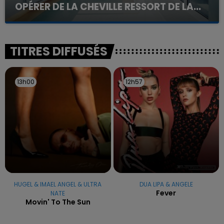
OPÉRER DE LA CHEVILLE RESSORT DE LA...
La famille a porté plainte contre la clinique qui a
reconnu sa responsabilité et présenté ses
excuses.
TITRES DIFFUSÉS
13h00
13h00
12h57
12h57
HUGEL & IMAEL ANGEL & ULTRA
DUA LIPA & ANGELE
Fever
NATE
Movin' To The Sun