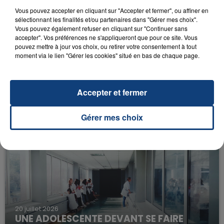
Vous pouvez accepter en cliquant sur "Accepter et fermer", ou affiner en
sélectionnant les finalités et/ou partenaires dans "Gérer mes choix".
Vous pouvez également refuser en cliquant sur "Continuer sans
accepter". Vos préférences ne s'appliqueront que pour ce site. Vous
pouvez mettre à jour vos choix, ou retirer votre consentement à tout
moment via le lien "Gérer les cookies" situé en bas de chaque page.
23 juillet 2026
Accepter et fermer
INCENDIE MORTEL À LENS : UNE FEMME ET
SON BÉBÉ ENTRE LA VIE ET LA...
Gérer mes choix
Un homme s'est immolé par le feu après avoir
aspergé sa compagne et leur bébé de trois mois
d'un liquide inflammable.
20 juillet 2026
UNE ADOLESCENTE DEVANT SE FAIRE