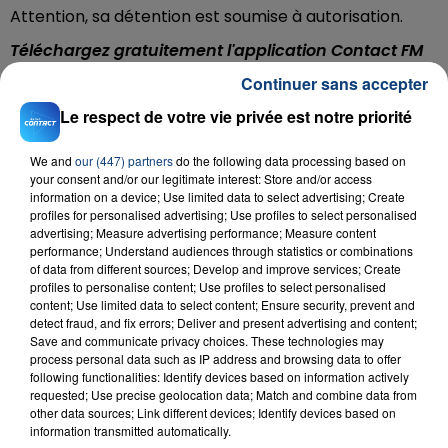
Attention, sa détention est soumise à autorisation.
Téléchargez gratuitement l'application Contact FM
sur
et
Continuer sans accepter
Le respect de votre vie privée est notre priorité
We and
our (447) partners
do the following data processing based on
your consent and/or our legitimate interest: Store and/or access
RADIO CONTACT
information on a device; Use limited data to select advertising; Create
Movin' To The Sun
profiles for personalised advertising; Use profiles to select personalised
HUGEL & IMAEL ANGEL & ULTRA
advertising; Measure advertising performance; Measure content
NATE
performance; Understand audiences through statistics or combinations
of data from different sources; Develop and improve services; Create
profiles to personalise content; Use profiles to select personalised
content; Use limited data to select content; Ensure security, prevent and
detect fraud, and fix errors; Deliver and present advertising and content;
Save and communicate privacy choices. These technologies may
process personal data such as IP address and browsing data to offer
following functionalities: Identify devices based on information actively
requested; Use precise geolocation data; Match and combine data from
FIL D'ACTU
other data sources; Link different devices; Identify devices based on
information transmitted automatically.