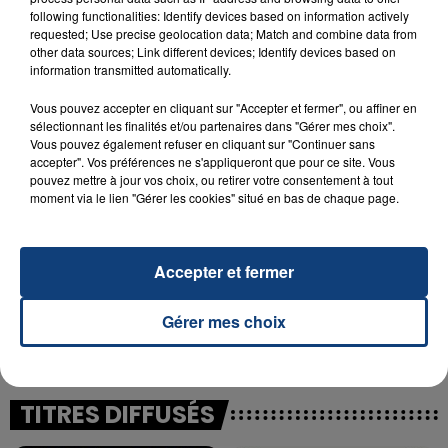
following functionalities: Identify devices based on information actively
23 juillet 2026
requested; Use precise geolocation data; Match and combine data from
INCENDIE MORTEL À LENS : UNE FEMME ET
other data sources; Link different devices; Identify devices based on
information transmitted automatically.
SON BÉBÉ ENTRE LA VIE ET LA...
Un homme s'est immolé par le feu après avoir
Vous pouvez accepter en cliquant sur "Accepter et fermer", ou affiner en
aspergé sa compagne et leur bébé de trois mois
sélectionnant les finalités et/ou partenaires dans "Gérer mes choix".
Vous pouvez également refuser en cliquant sur "Continuer sans
d'un liquide inflammable.
accepter". Vos préférences ne s'appliqueront que pour ce site. Vous
pouvez mettre à jour vos choix, ou retirer votre consentement à tout
moment via le lien "Gérer les cookies" situé en bas de chaque page.
Accepter et fermer
20 juillet 2026
UNE ADOLESCENTE DEVANT SE FAIRE
Gérer mes choix
OPÉRER DE LA CHEVILLE RESSORT DE LA...
La famille a porté plainte contre la clinique qui a
reconnu sa responsabilité et présenté ses
excuses.
TITRES DIFFUSÉS