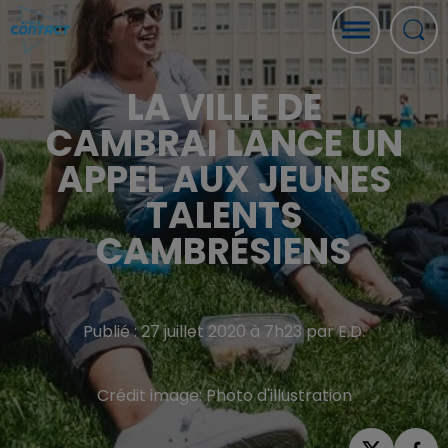
LA VILLE DE
CAMBRAI LANCE UN
APPEL AUX JEUNES
TALENTS
CAMBRÉSIENS
Publié : 27 juillet 2020 à 7h23 par E.D.
Crédit image:
Photo d'illustration