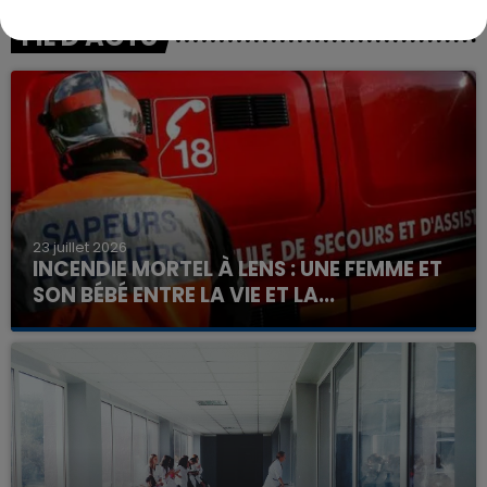
FIL D'ACTU
23 juillet 2026
INCENDIE MORTEL À LENS : UNE FEMME ET
SON BÉBÉ ENTRE LA VIE ET LA...
Un homme s'est immolé par le feu après avoir
aspergé sa compagne et leur bébé de trois mois
d'un liquide inflammable.