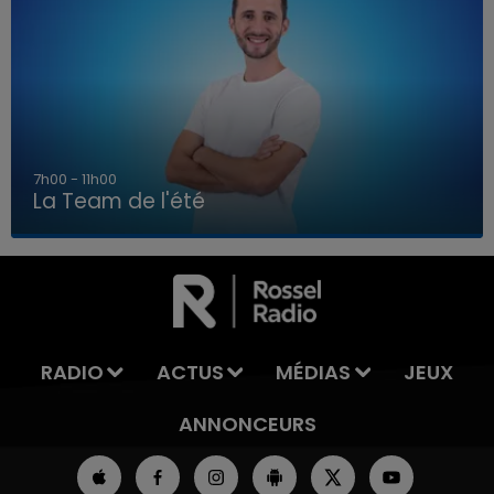
7h00 - 11h00
La Team de l'été
7h00 - 11h00
LA TEAM DE L'ÉTÉ
RADIO
ACTUS
MÉDIAS
JEUX
ANNONCEURS