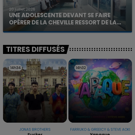
20 juillet 2026
UNE ADOLESCENTE DEVANT SE FAIRE
OPÉRER DE LA CHEVILLE RESSORT DE LA...
La famille a porté plainte contre la clinique qui a
reconnu sa responsabilité et présenté ses
excuses.
TITRES DIFFUSÉS
14h34
14h34
14h32
14h32
JONAS BROTHERS
FARRUKO & GREEICY & STEVE AOKI
Sucker
Yapaque