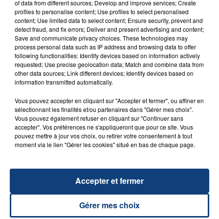
of data from different sources; Develop and improve services; Create
profiles to personalise content; Use profiles to select personalised
content; Use limited data to select content; Ensure security, prevent and
detect fraud, and fix errors; Deliver and present advertising and content;
Save and communicate privacy choices. These technologies may
process personal data such as IP address and browsing data to offer
Téléchargez gratuitement l'application Contact FM
following functionalities: Identify devices based on information actively
requested; Use precise geolocation data; Match and combine data from
sur
et
other data sources; Link different devices; Identify devices based on
information transmitted automatically.
Vous pouvez accepter en cliquant sur "Accepter et fermer", ou affiner en
sélectionnant les finalités et/ou partenaires dans "Gérer mes choix".
Vous pouvez également refuser en cliquant sur "Continuer sans
RADIO CONTACT
accepter". Vos préférences ne s'appliqueront que pour ce site. Vous
pouvez mettre à jour vos choix, ou retirer votre consentement à tout
Sucker
moment via le lien "Gérer les cookies" situé en bas de chaque page.
JONAS BROTHERS
Accepter et fermer
Gérer mes choix