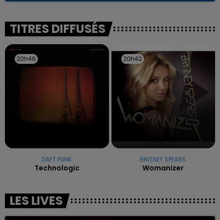
reconnu sa responsabilité et présenté ses
excuses.
TITRES DIFFUSÉS
20h46
20h46
20h42
20h42
DAFT PUNK
BRITNEY SPEARS
Technologic
Womanizer
LES LIVES