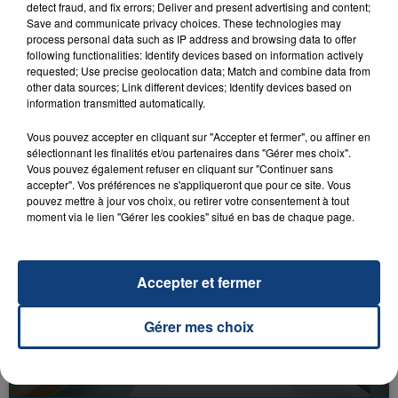
detect fraud, and fix errors; Deliver and present advertising and content;
Save and communicate privacy choices. These technologies may
process personal data such as IP address and browsing data to offer
following functionalities: Identify devices based on information actively
requested; Use precise geolocation data; Match and combine data from
other data sources; Link different devices; Identify devices based on
information transmitted automatically.
23 juillet 2026
INCENDIE MORTEL À LENS : UNE FEMME ET
Vous pouvez accepter en cliquant sur "Accepter et fermer", ou affiner en
SON BÉBÉ ENTRE LA VIE ET LA...
sélectionnant les finalités et/ou partenaires dans "Gérer mes choix".
Un homme s'est immolé par le feu après avoir
Vous pouvez également refuser en cliquant sur "Continuer sans
accepter". Vos préférences ne s'appliqueront que pour ce site. Vous
aspergé sa compagne et leur bébé de trois mois
pouvez mettre à jour vos choix, ou retirer votre consentement à tout
d'un liquide inflammable.
moment via le lien "Gérer les cookies" situé en bas de chaque page.
Accepter et fermer
Gérer mes choix
20 juillet 2026
UNE ADOLESCENTE DEVANT SE FAIRE
OPÉRER DE LA CHEVILLE RESSORT DE LA...
La famille a porté plainte contre la clinique qui a