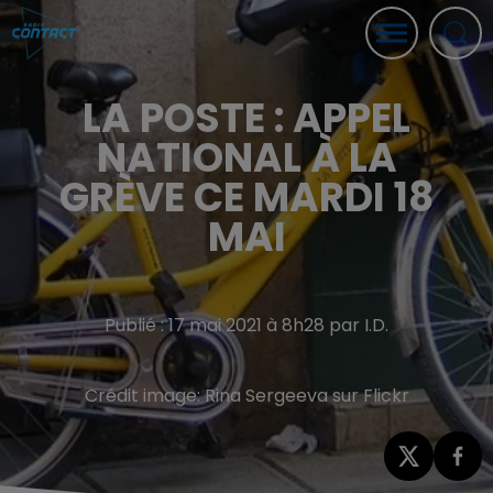
LA POSTE : APPEL
NATIONAL À LA
GRÈVE CE MARDI 18
MAI
Publié : 17 mai 2021 à 8h28 par I.D.
Crédit image:
Rina Sergeeva sur Flickr