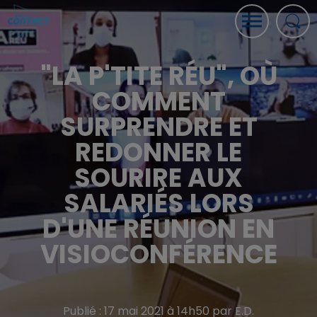
"LA P'TITE RÉU", OÙ
COMMENT
SURPRENDRE ET
REDONNER LE
SOURIRE AUX
SALARIÉS LORS
D'UNE RÉUNION EN
VISIOCONFÉRENCE
Publié : 17 mai 2021 à 14h50 par E.D.