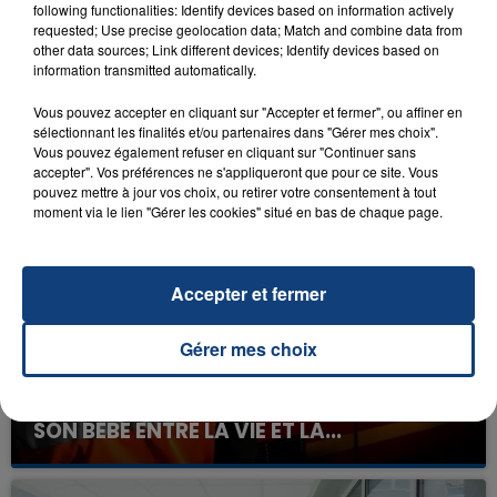
following functionalities: Identify devices based on information actively
requested; Use precise geolocation data; Match and combine data from
other data sources; Link different devices; Identify devices based on
information transmitted automatically.
Vous pouvez accepter en cliquant sur "Accepter et fermer", ou affiner en
sélectionnant les finalités et/ou partenaires dans "Gérer mes choix".
Vous pouvez également refuser en cliquant sur "Continuer sans
FIL D'ACTU
accepter". Vos préférences ne s'appliqueront que pour ce site. Vous
pouvez mettre à jour vos choix, ou retirer votre consentement à tout
moment via le lien "Gérer les cookies" situé en bas de chaque page.
Accepter et fermer
Gérer mes choix
23 juillet 2026
INCENDIE MORTEL À LENS : UNE FEMME ET
SON BÉBÉ ENTRE LA VIE ET LA...
Un homme s'est immolé par le feu après avoir
aspergé sa compagne et leur bébé de trois mois