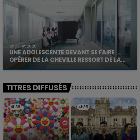
d'un liquide inflammable.
20 juillet 2026
UNE ADOLESCENTE DEVANT SE FAIRE
OPÉRER DE LA CHEVILLE RESSORT DE LA...
La famille a porté plainte contre la clinique qui a
reconnu sa responsabilité et présenté ses
excuses.
TITRES DIFFUSÉS
4h38
4h38
4h35
4h35