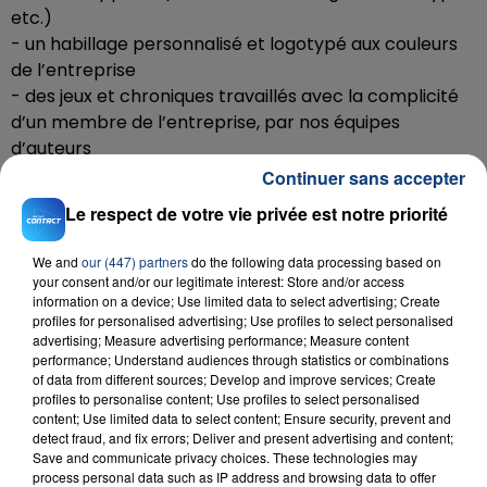
etc.)
- un habillage personnalisé et logotypé aux couleurs
de l’entreprise
- des jeux et chroniques travaillés avec la complicité
d’un membre de l’entreprise, par nos équipes
d’auteurs
- 1h de divertissement
Continuer sans accepter
Le concept vous intéresse ?
Cliquez ici
.
Le respect de votre vie privée est notre priorité
Téléchargez gratuitement l'application Contact FM
We and
our (447) partners
do the following data processing based on
sur
et
your consent and/or our legitimate interest: Store and/or access
information on a device; Use limited data to select advertising; Create
profiles for personalised advertising; Use profiles to select personalised
advertising; Measure advertising performance; Measure content
performance; Understand audiences through statistics or combinations
of data from different sources; Develop and improve services; Create
RADIO CONTACT
profiles to personalise content; Use profiles to select personalised
content; Use limited data to select content; Ensure security, prevent and
Azul
detect fraud, and fix errors; Deliver and present advertising and content;
J BALVIN
Save and communicate privacy choices. These technologies may
process personal data such as IP address and browsing data to offer